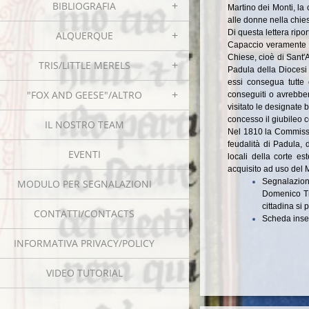
BIBLIOGRAFIA
Martino dei Monti, la 
alle donne nella chie
Di questa lettera ripor
ALQUERQUE
Capaccio veramente pe
Chiese, cioè di Sant'
TRIS/LITTLE MERELS
Padula della Diocesi
essi consegua tutte
"FOX AND GEESE"/ALTRO
conseguiti o avrebber
visitato le designate b
concesso il giubileo 
IL NOSTRO TEAM
Nel 1810 la Commissio
feudalità di Padula, 
EVENTI
locali della corte e
acquisito ad uso del 
Segnalazion
MODULO PER SEGNALAZIONI
Domenico Tre
cittadina si
CONTATTI/CONTACTS
Scheda inser
INFORMATIVA PRIVACY/POLICY
VIDEO TUTORIAL