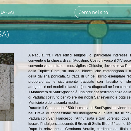
LA (SA)
SA)
A Padula, fra i vari edifici religiosi, di particolare interesse 
convento e la chiesa di sant'Agostino. Costruiti verso il XIV seco
convento va ammirato il meraviglioso Chiostro, dove si trova l'in
della Triplice Cinta, su uno dei blocchi che compongono il m
della galleria porticata. Si tratta di un bellissimo esemplare re
proporzionato e sicuramente tracciato con l'ausilio di str
adeguati; è nel modello classico (senza diagonali nè foro central
Il Monastero di Sant'Agostino è una preziosa testimonianza della
di Padula: costruito per volere dei nobili Sanseverino è
oggi
se
Municipio e della scuola media.
Durante il Giubileo del 1500 la chiesa di Sant'Agostino viene in
nel Breve di concessione dell'indulgenza giubilare, tra le ch
Padula con San Francesco, l'Annunziata e San Lorenzo, dove 
lucrare l'indulgenza secondo il Breve di Giulio III del 24 aprile 15
Dopo la relazione di Gerolamo Verallo, cardinale dal titolo 