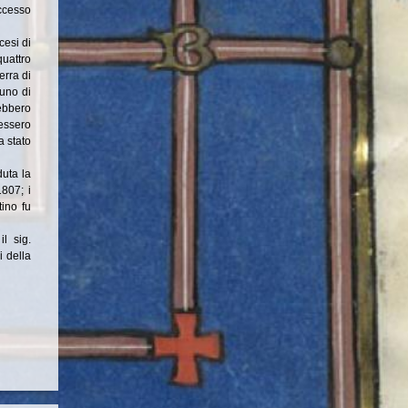
accesso
cesi di
quattro
erra di
uno di
ebbero
vessero
a stato
duta la
1807; i
tino fu
l sig.
i della