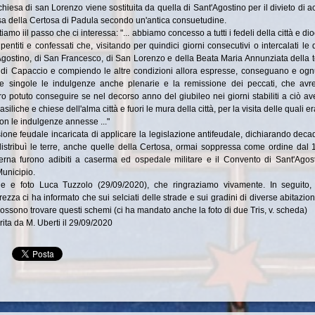
chiesa di san Lorenzo viene sostituita da quella di Sant'Agostino per il divieto di 
sa della Certosa di Padula secondo un'antica consuetudine.
tiamo iil passo che ci interessa: "... abbiamo concesso a tutti i fedeli della città e dio
ntiti e confessati che, visitando per quindici giorni consecutivi o intercalati le 
Agostino, di San Francesco, di San Lorenzo e della Beata Maria Annunziata della t
 di Capaccio e compiendo le altre condizioni allora espresse, conseguano e ogn
 e singole le indulgenze anche plenarie e la remissione dei peccati, che avr
o potuto conseguire se nel decorso anno del giubileo nei giorni stabiliti a ciò a
asiliche e chiese dell'alma città e fuori le mura della città, per la visita delle quali er
con le indulgenze annesse ..."
ne feudale incaricata di applicare la legislazione antifeudale, dichiarando deca
distribuì le terre, anche quelle della Certosa, ormai soppressa come ordine dal 
sterna furono adibiti a caserma ed ospedale militare e il Convento di Sant'Agos
Municipio.
e e foto Luca Tuzzolo (29/09/2020), che ringraziamo vivamente. In seguito, i
zza ci ha informato che sui selciati delle strade e sui gradini di diverse abitazion
 possono trovare questi schemi (ci ha mandato anche la foto di due Tris, v. scheda)
ita da M. Uberti il 29/09/2020