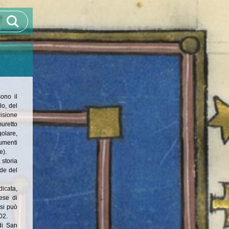
sono il
lo, del
cisione
uretto
golare,
umenti
e).
 storia
de del
dicata,
iese di
si può
02.
di San