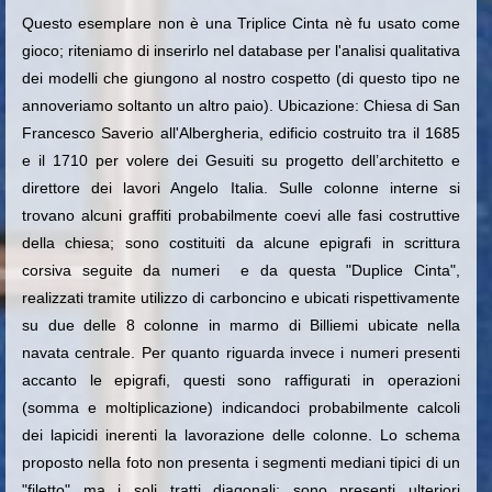
Questo esemplare non è una Triplice Cinta nè fu usato come
gioco; riteniamo di inserirlo nel database per l'analisi qualitativa
dei modelli che giungono al nostro cospetto (di questo tipo ne
annoveriamo soltanto un altro paio). Ubicazione: Chiesa di San
Francesco Saverio all'Albergheria, edificio costruito tra il 1685
e il 1710 per volere dei Gesuiti su progetto dell’architetto e
direttore dei lavori Angelo Italia. Sulle colonne interne si
trovano alcuni graffiti probabilmente coevi alle fasi costruttive
della chiesa; sono costituiti da alcune epigrafi in scrittura
corsiva seguite da numeri e da questa "Duplice Cinta",
realizzati tramite utilizzo di carboncino e ubicati rispettivamente
su due delle 8 colonne in marmo di Billiemi ubicate nella
navata centrale. Per quanto riguarda invece i numeri presenti
accanto le epigrafi, questi sono raffigurati in operazioni
(somma e moltiplicazione) indicandoci probabilmente calcoli
dei lapicidi inerenti la lavorazione delle colonne. Lo schema
proposto nella foto non presenta i segmenti mediani tipici di un
"filetto" ma i soli tratti diagonali; sono presenti ulteriori