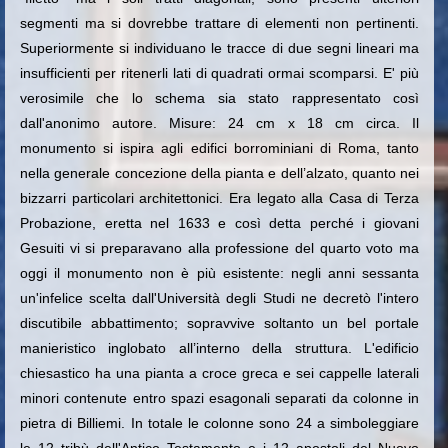
segmenti ma si dovrebbe trattare di elementi non pertinenti.
Superiormente si individuano le tracce di due segni lineari ma
insufficienti per ritenerli lati di quadrati ormai scomparsi. E' più
verosimile che lo schema sia stato rappresentato così
dall'anonimo autore. Misure: 24 cm x 18 cm circa. Il
monumento si ispira agli edifici borrominiani di Roma, tanto
nella generale concezione della pianta e dell’alzato, quanto nei
bizzarri particolari architettonici. Era legato alla Casa di Terza
Probazione, eretta nel 1633 e così detta perché i giovani
Gesuiti vi si preparavano alla professione del quarto voto ma
oggi il monumento non è più esistente: negli anni sessanta
un'infelice scelta dall'Università degli Studi ne decretò l'intero
discutibile abbattimento; sopravvive soltanto un bel portale
manieristico inglobato all’interno della struttura. L'edificio
chiesastico ha una pianta a croce greca e sei cappelle laterali
minori contenute entro spazi esagonali separati da colonne in
pietra di Billiemi. In totale le colonne sono 24 a simboleggiare
le 12 tribù dell'Antico Testamento e i 12 apostoli del Nuovo