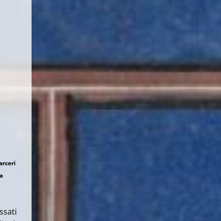
arceri
a
ssati