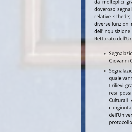
da molteplici gr
doveroso segnal
relative schede)
diverse funzioni 
dell'Inquisizion
Rettorato dell'Un
Segnalazi
Giovanni G
Segnalazio
quale vann
I rilievi 
resi poss
Culturali
congiunta
dell’Univ
protocollo