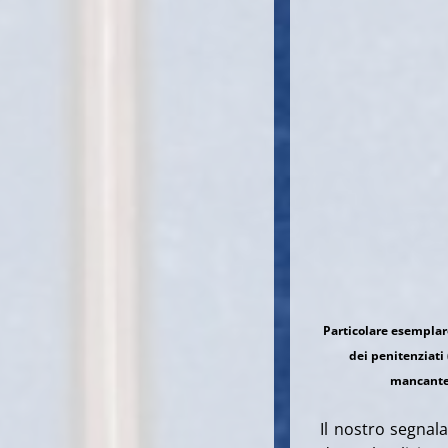
Particolare esemplare
dei penitenziati
mancante e
Il nostro segnal