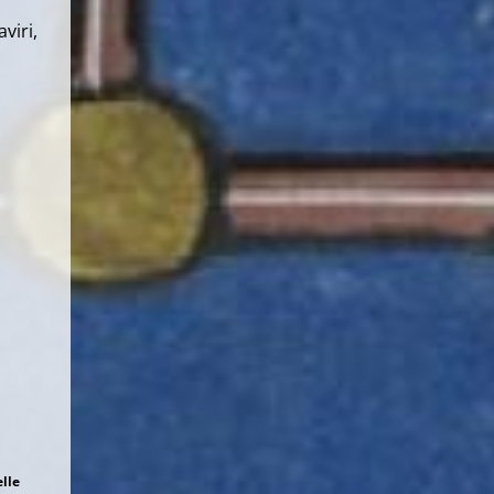
viri,
elle