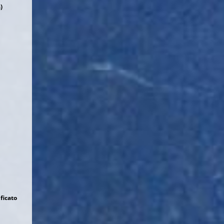
)
ficato