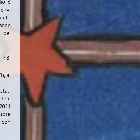
dio è
e (v.
volto
 sede
e del
 sig.
), al
stati
 Beni
/2021
tore
, con