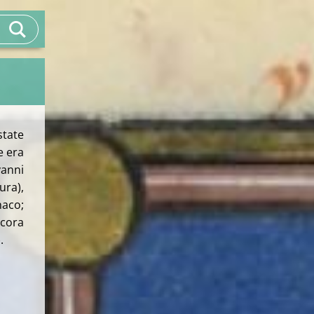
state
e era
vanni
ura),
naco;
cora
.