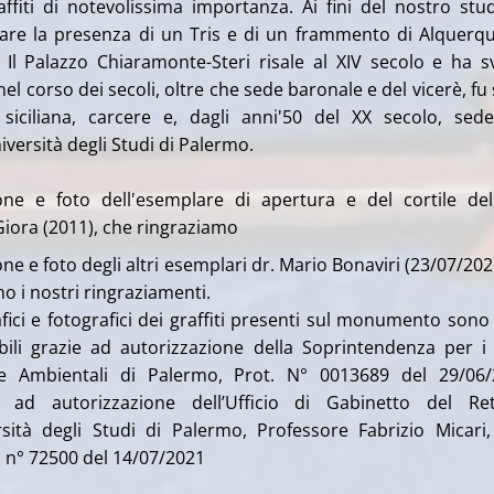
affiti di notevolissima importanza. Ai fini del nostro stu
are la presenza di un Tris e di un frammento di Alquerqu
. Il Palazzo Chiaramonte-Steri risale al XIV secolo e ha s
nel corso dei secoli, oltre che sede baronale e del vicerè, fu
e siciliana, carcere e, dagli anni'50 del XX secolo, sed
iversità degli Studi di Palermo.
one e foto dell'esemplare di apertura e del cortile del
iora (2011), che ringraziamo
ne e foto degli altri esemplari dr. Mario Bonaviri (23/07/2021
o i nostri ringraziamenti.
grafici e fotografici dei graffiti presenti sul monumento sono 
ibili grazie ad autorizzazione della Soprintendenza per i
 e Ambientali di Palermo, Prot. N° 0013689 del 29/06
 ad autorizzazione dell’Ufficio di Gabinetto del Ret
ersità degli Studi di Palermo, Professore Fabrizio Micari
 n° 72500 del 14/07/2021