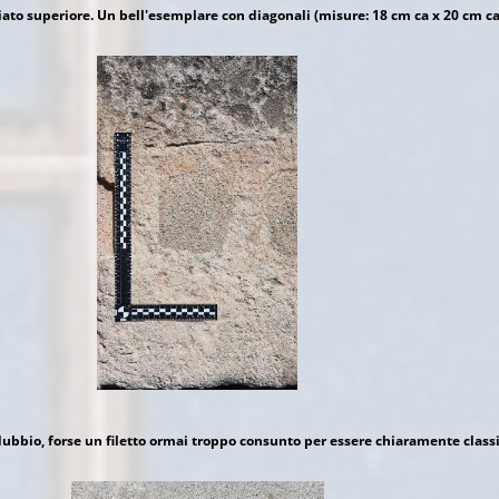
iato superiore. Un bell'esemplare con diagonali (misure: 18 cm ca x 20 cm ca
bbio, forse un filetto ormai troppo consunto per essere chiaramente classi