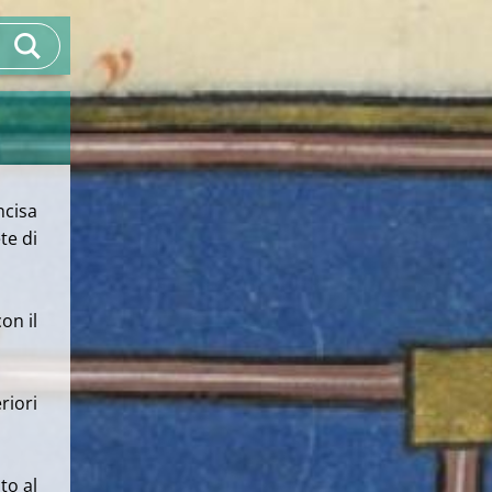
ncisa
te di
on il
riori
to al