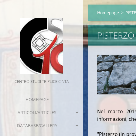
Homepage
>
PISTE
PISTERZO 
CENTRO STUDI TRIPLICE CINTA
HOMEPAGE
Nel marzo 2014 
ARTICOLI/ARTICLES
informazioni, ch
DATABASE/GALLERY
"Pisterzo (in pr