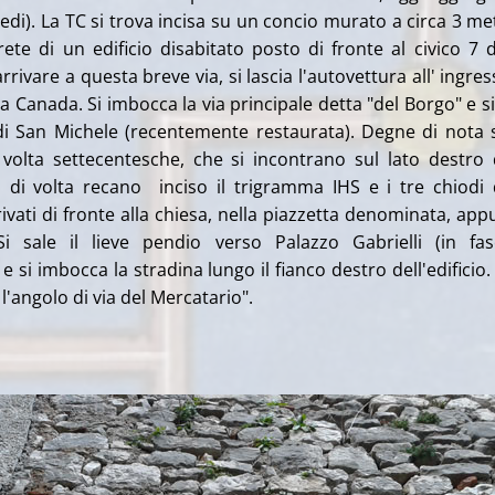
di). La TC si trova incisa su un concio murato a circa 3 met
rete di un edificio disabitato posto di fronte al civico 7 d
rrivare a questa breve via, si lascia l'autovettura all' ingres
za Canada. Si imbocca la via principale detta "del Borgo" e si
 di San Michele (recentemente restaurata). Degne di nota
 volta settecentesche, che si incontrano sul lato destro 
i di volta recano inciso il trigramma IHS e i tre chiodi 
rivati di fronte alla chiesa, nella piazzetta denominata, app
 Si sale il lieve pendio verso Palazzo Gabrielli (in fa
e si imbocca la stradina lungo il fianco destro dell'edificio. 
l'angolo di via del Mercatario".