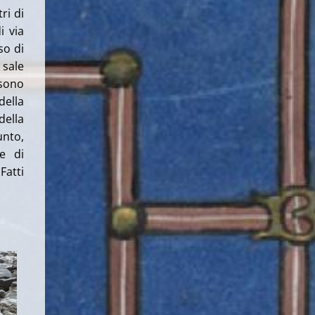
ri di
i via
so di
 sale
 sono
della
della
unto,
se di
Fatti