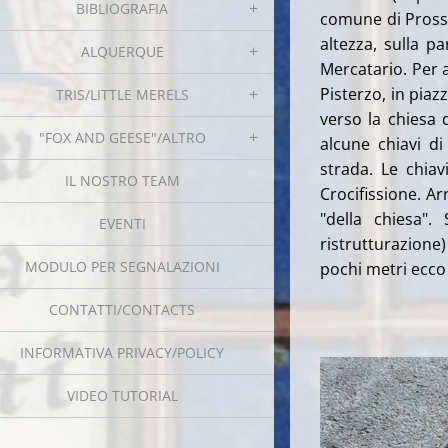
BIBLIOGRAFIA
comune di Prosse
altezza, sulla pa
ALQUERQUE
Mercatario. Per a
Pisterzo, in piaz
TRIS/LITTLE MERELS
verso la chiesa
"FOX AND GEESE"/ALTRO
alcune chiavi di
strada. Le chiav
IL NOSTRO TEAM
Crocifissione. Ar
"della chiesa".
EVENTI
ristrutturazione) 
MODULO PER SEGNALAZIONI
pochi metri ecco 
CONTATTI/CONTACTS
INFORMATIVA PRIVACY/POLICY
VIDEO TUTORIAL