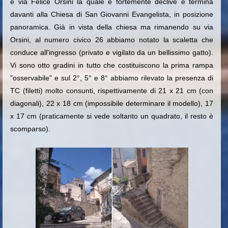
è via Felice Orsini la quale è fortemente declive e termina
davanti alla Chiesa di San Giovanni Evangelista, in posizione
panoramica. Già in vista della chiesa ma rimanendo su via
Orsini, al numero civico 26 abbiamo notato la scaletta che
conduce all'ingresso (privato e vigilato da un bellissimo gatto).
Vi sono otto gradini in tutto che costituiscono la prima rampa
"osservabile" e sul 2°, 5° e 8° abbiamo rilevato la presenza di
TC (filetti) molto consunti, rispettivamente di 21 x 21 cm (con
diagonali), 22 x 18 cm (impossibile determinare il modello), 17
x 17 cm (praticamente si vede soltanto un quadrato, il resto è
scomparso).