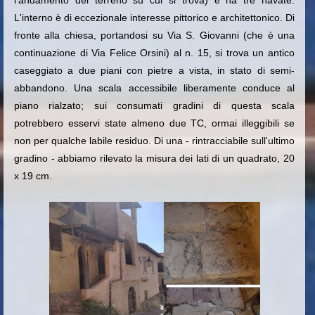
l'andamento del terreno su cui si trova) e ha tre navate.
L'interno è di eccezionale interesse pittorico e architettonico. Di
fronte alla chiesa, portandosi su Via S. Giovanni (che è una
continuazione di Via Felice Orsini) al n. 15, si trova un antico
caseggiato a due piani con pietre a vista, in stato di semi-
abbandono. Una scala accessibile liberamente conduce al
piano rialzato; sui consumati gradini di questa scala
potrebbero esservi state almeno due TC, ormai illeggibili se
non per qualche labile residuo. Di una - rintracciabile sull'ultimo
gradino - abbiamo rilevato la misura dei lati di un quadrato, 20
x 19 cm.