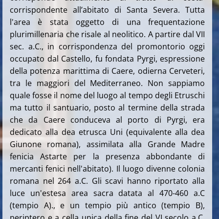
corrispondente all’abitato di Santa Severa. Tutta
l'area è stata oggetto di una frequentazione
plurimillenaria che risale al neolitico. A partire dal VII
sec. a.C., in corrispondenza del promontorio oggi
occupato dal Castello, fu fondata Pyrgi, espressione
della potenza marittima di Caere, odierna Cerveteri,
tra le maggiori del Mediterraneo. Non sappiamo
quale fosse il nome del luogo al tempo degli Etruschi
ma tutto il santuario, posto al termine della strada
che da Caere conduceva al porto di Pyrgi, era
dedicato alla dea etrusca Uni (equivalente alla dea
Giunone romana), assimilata alla Grande Madre
fenicia Astarte per la presenza abbondante di
mercanti fenici nell'abitato). Il luogo divenne colonia
romana nel 264 a.C. Gli scavi hanno riportato alla
luce un'estesa area sacra datata al 470-460 a.C
(tempio A)., e un tempio più antico (tempio B),
periptero e a cella unica della fine del VI secolo a.C.