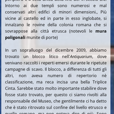
Intorno ai due templi sono numerosi e mal
conservati altri edifici di minori dimensioni., Più
vicine al castello ed in parte in esso inglobate, si
innalzano le rovine della colonia romana che si
sovrappose alla città etrusca (notevoli le
mura
poligonali
munite di porte)
In un sopralluogo del dicembre 2009, abbiamo
trovato un blocco litico nell'
Antiquarium
, dove
venivano raccolti i reperti emersi durante le ripetute
campagne di scavo. Il blocco, a differenza di tutti gli
altri, non aveva numero di repertorio nè
classificazione, ma reca incisa una bella Triplice
Cinta. Sarebbe stato molto importante stabilire dove
fosse stato trovato, per questo ci siamo rivolti alla
responsabile del Museo, che gentilmente ci ha detto
che è stato ritrovato sul confine del livello etrusco e
quello romano, ma non poteva dire di più. Sono