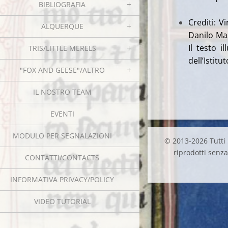
BIBLIOGRAFIA
Crediti: V
ALQUERQUE
Danilo Maz
Il testo i
TRIS/LITTLE MERELS
dell’Istit
"FOX AND GEESE"/ALTRO
IL NOSTRO TEAM
EVENTI
MODULO PER SEGNALAZIONI
© 2013-2026 Tutti i
riprodotti senza 
CONTATTI/CONTACTS
INFORMATIVA PRIVACY/POLICY
VIDEO TUTORIAL