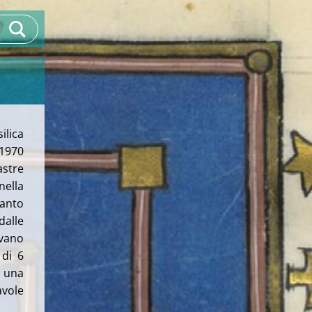
lica
 1970
astre
ella
tanto
dalle
vano
 di 6
 una
avole