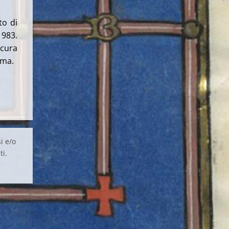
to di
1983.
 cura
oma.
i e/o
ti.