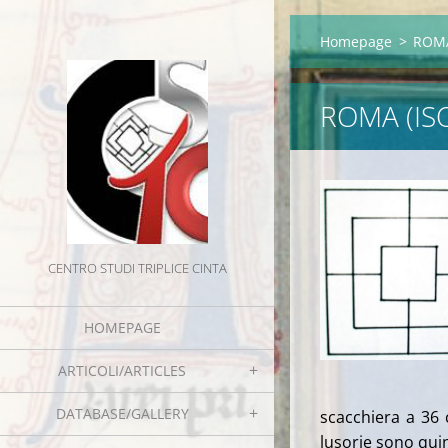
Homepage
>
ROMA
ROMA (IS
CENTRO STUDI TRIPLICE CINTA
HOMEPAGE
ARTICOLI/ARTICLES
DATABASE/GALLERY
scacchiera a 36 
lusorie sono quin