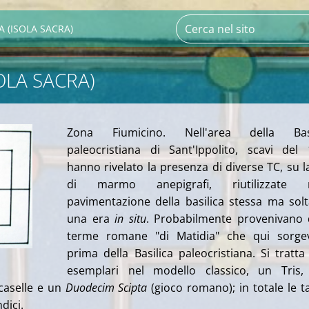
 (ISOLA SACRA)
OLA SACRA)
Zona Fiumicino. Nell'area della Basi
paleocristiana di Sant'Ippolito, scavi del
hanno rivelato la presenza di diverse TC, su l
di marmo anepigrafi, riutilizzate n
pavimentazione della basilica stessa ma sol
una era
in situ
. Probabilmente provenivano 
terme romane "di Matidia" che qui sorge
prima della Basilica paleocristiana. Si tratta
esemplari nel modello classico, un Tris,
caselle e un
Duodecim Scipta
(gioco romano); in totale le t
dici.