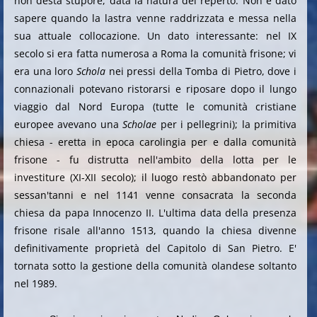
non desta stupore, data la natura del reperto. Non è dato
sapere quando la lastra venne raddrizzata e messa nella
sua attuale collocazione. Un dato interessante: nel IX
secolo si era fatta numerosa a Roma la comunità frisone; vi
era una loro
Schola
nei pressi della Tomba di Pietro, dove i
connazionali potevano ristorarsi e riposare dopo il lungo
viaggio dal Nord Europa (tutte le comunità cristiane
europee avevano una
Scholae
per i pellegrini); la primitiva
chiesa - eretta in epoca carolingia per e dalla comunità
frisone - fu distrutta nell'ambito della lotta per le
investiture (XI-XII secolo); il luogo restò abbandonato per
sessan'tanni e nel 1141 venne consacrata la seconda
chiesa da papa Innocenzo II. L'ultima data della presenza
frisone risale all'anno 1513, quando la chiesa divenne
definitivamente proprietà del Capitolo di San Pietro. E'
tornata sotto la gestione della comunità olandese soltanto
nel 1989.