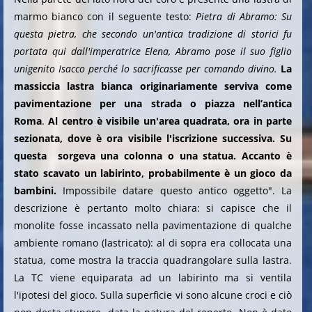
marmo bianco con il seguente testo:
Pietra di Abramo: Su
questa pietra, che secondo un'antica tradizione di storici fu
portata qui dall'imperatrice Elena, Abramo pose il suo figlio
unigenito Isacco perché lo sacrificasse per comando divino.
La
massiccia lastra bianca originariamente serviva come
pavimentazione per una strada o piazza nell’antica
Roma
.
Al centro è visibile un'area quadrata, ora in parte
sezionata, dove è ora visibile l'iscrizione successiva. Su
questa sorgeva una colonna o una statua. Accanto è
stato scavato un labirinto, probabilmente è un gioco da
bambini.
Impossibile datare questo antico oggetto". La
descrizione è pertanto molto chiara: si capisce che il
monolite fosse incassato nella pavimentazione di qualche
ambiente romano (lastricato): al di sopra era collocata una
statua, come mostra la traccia quadrangolare sulla lastra.
La TC viene equiparata ad un labirinto ma si ventila
l'ipotesi del gioco. Sulla superficie vi sono alcune croci e ciò