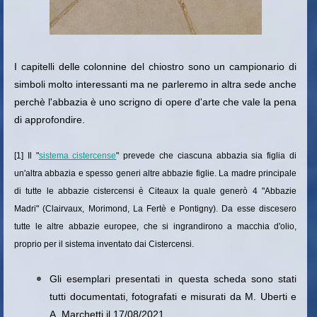
I capitelli delle colonnine del chiostro sono un campionario di
simboli molto interessanti ma ne parleremo in altra sede anche
perchè l'abbazia è uno scrigno di opere d'arte che vale la pena
di approfondire.
[1] Il "
sistema cistercense
" prevede che ciascuna abbazia sia figlia di
un'altra abbazia e spesso generi altre abbazie figlie. La madre principale
di tutte le abbazie cistercensi è Citeaux la quale generò 4 "Abbazie
Madri" (Clairvaux, Morimond, La Fertè e Pontigny). Da esse discesero
tutte le altre abbazie europee, che si ingrandirono a macchia d'olio,
proprio per il sistema inventato dai Cistercensi.
Gli esemplari presentati in questa scheda sono stati
tutti documentati, fotografati e misurati da M. Uberti e
A. Marchetti il 17/08/2021