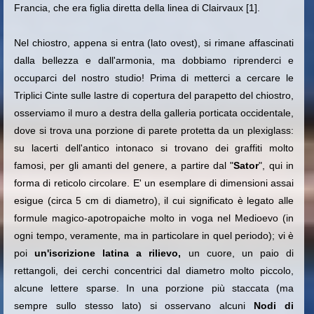
Francia, che era figlia diretta della linea di Clairvaux [1].
Nel chiostro, appena si entra (lato ovest), si rimane affascinati
dalla bellezza e dall'armonia, ma dobbiamo riprenderci e
occuparci del nostro studio! Prima di metterci a cercare le
Triplici Cinte sulle lastre di copertura del parapetto del chiostro,
osserviamo il muro a destra della galleria porticata occidentale,
dove si trova una porzione di parete protetta da un plexiglass:
su lacerti dell'antico intonaco si trovano dei graffiti molto
famosi, per gli amanti del genere, a partire dal "
Sator
", qui in
forma di reticolo circolare. E' un esemplare di dimensioni assai
esigue (circa 5 cm di diametro), il cui significato è legato alle
formule magico-apotropaiche molto in voga nel Medioevo (in
ogni tempo, veramente, ma in particolare in quel periodo); vi è
poi
un'iscrizione latina a rilievo,
un cuore,
un paio di
rettangoli, dei cerchi concentrici dal diametro molto piccolo,
alcune lettere sparse. In una porzione più staccata (ma
sempre sullo stesso lato) si osservano alcuni
Nodi di