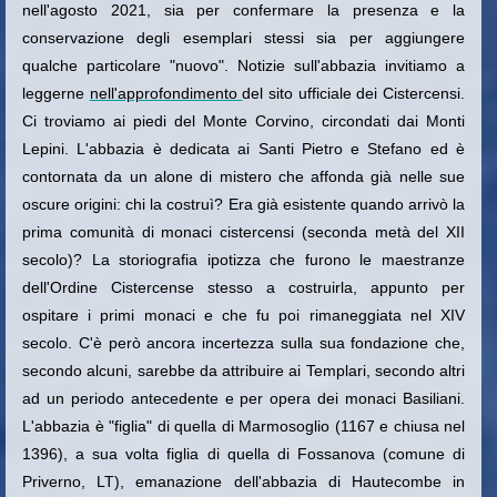
nell'agosto 2021, sia per confermare la presenza e la
conservazione degli esemplari stessi sia per aggiungere
qualche particolare "nuovo". Notizie sull'abbazia invitiamo a
leggerne
nell'approfondimento
del sito ufficiale dei Cistercensi.
Ci troviamo ai piedi del Monte Corvino, circondati dai Monti
Lepini. L'abbazia è dedicata ai Santi Pietro e Stefano ed è
contornata da un alone di mistero che affonda già nelle sue
oscure origini: chi la costruì? Era già esistente quando arrivò la
prima comunità di monaci cistercensi (seconda metà del XII
secolo)? La storiografia ipotizza che furono le maestranze
dell'Ordine Cistercense stesso a costruirla, appunto per
ospitare i primi monaci e che fu poi rimaneggiata nel XIV
secolo. C'è però ancora incertezza sulla sua fondazione che,
secondo alcuni, sarebbe da attribuire ai Templari, secondo altri
ad un periodo antecedente e per opera dei monaci Basiliani.
L'abbazia è "figlia" di quella di Marmosoglio (1167 e chiusa nel
1396), a sua volta figlia di quella di Fossanova (comune di
Priverno, LT), emanazione dell'abbazia di Hautecombe
in