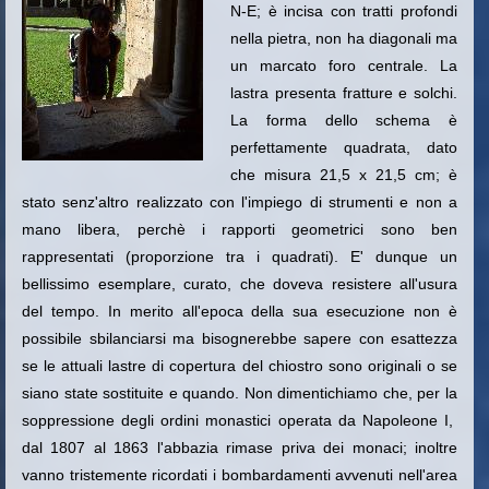
N-E; è incisa con tratti profondi
nella pietra, non ha diagonali ma
un marcato foro centrale. La
lastra presenta fratture e solchi.
La forma dello schema è
perfettamente quadrata, dato
che misura 21,5 x 21,5 cm; è
stato senz'altro realizzato con l'impiego di strumenti e non a
mano libera, perchè i rapporti geometrici sono ben
rappresentati (proporzione tra i quadrati). E' dunque un
bellissimo esemplare, curato, che doveva resistere all'usura
del tempo. In merito all'epoca della sua esecuzione non è
possibile sbilanciarsi ma bisognerebbe sapere con esattezza
se le attuali lastre di copertura del chiostro sono originali o se
siano state sostituite e quando. Non dimentichiamo
che, per la
soppressione degli ordini monastici operata da Napoleone I,
dal 1807 al 1863 l'abbazia rimase priva dei monaci; inoltre
vanno tristemente ricordati
i bombardamenti avvenuti nell'area