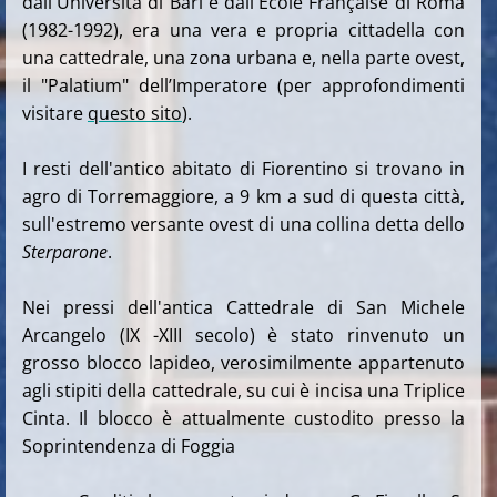
dall'Università di Bari e dall'Ecole Française di Roma
(1982-1992), era una vera e propria cittadella con
una cattedrale, una zona urbana e, nella parte ovest,
il "Palatium" dell’Imperatore (per approfondimenti
visitare
questo sito
).
I resti dell'antico abitato di Fiorentino si trovano in
agro di Torremaggiore, a 9 km a sud di questa città,
sull'estremo versante ovest di una collina detta dello
Sterparone
.
Nei pressi dell'antica Cattedrale di San Michele
Arcangelo (IX -XIII secolo)
è stato rinvenuto un
grosso blocco lapideo, verosimilmente appartenuto
agli stipiti della cattedrale, su cui è incisa una Triplice
Cinta. Il blocco è attualmente custodito presso la
Soprintendenza di Foggia