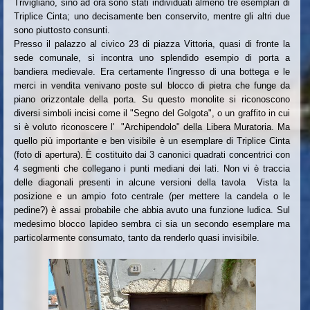
Trivigliano, sino ad ora sono stati individuati almeno tre esemplari di
Triplice Cinta; uno decisamente ben conservito, mentre gli altri due
sono piuttosto consunti.
Presso il palazzo al civico 23 di piazza Vittoria, quasi di fronte la
sede comunale, si incontra uno splendido esempio di porta a
bandiera medievale. Era certamente l'ingresso di una bottega e le
merci in vendita venivano poste sul blocco di pietra che funge da
piano orizzontale della porta. Su questo monolite si riconoscono
diversi simboli incisi come il "Segno del Golgota", o un graffito in cui
si è voluto riconoscere l' "Archipendolo" della Libera Muratoria. Ma
quello più importante e ben visibile è un esemplare di Triplice Cinta
(foto di apertura). È costituito dai 3 canonici quadrati concentrici con
4 segmenti che collegano i punti mediani dei lati. Non vi è traccia
delle diagonali presenti in alcune versioni della tavola Vista la
posizione e un ampio foto centrale (per mettere la candela o le
pedine?) è assai probabile che abbia avuto una funzione ludica. Sul
medesimo blocco lapideo sembra ci sia un secondo esemplare ma
particolarmente consumato, tanto da renderlo quasi invisibile.