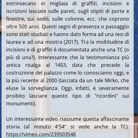
estrinsecano in migliaia di graffiti, incisioni e
iscrizioni lasciate sulle pareti, sugli stipiti di porte e
finestre, sui sedili, sulle colonne, ecc. che coprono
oltre 500 anni. Questi segni di presenza o passaggio
sono stati studiati e hanno dato forma ad una tesi di
laurea e ad una mostra (2017). Tra la moltitudine di
incisioni e di graffiti è documentata anche una TC (o
più di una?). Interessante che la testimonianza più
antica risalga al 1453, data che precede la
costruzione del palazzo come lo conosciamo oggi, e
la più recente al 2000 (lasciata da un tale Mirko, che
eluse la sorveglianza. Oggi, infatti, è severamente
proibito lasciare questo tipo di "ricordini" sui
monumenti).
Un interessante video riassume questa affascinante
storia (al minuto 4'54" si vede anche la TC):
https://vimeo.com/239503548