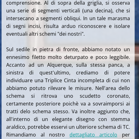
comprensione. Al di sopra della griglia, si osserva
una serie di segmenti verticali (una decina), che si
intersecano a segmenti obliqui. In un tale marasma
di segni incisi, risulta arduo riconoscere e isolare
eventuali altri schemi "dei nostri".
Sul sedile in pietra di fronte, abbiamo notato un
ennesimo filetto molto deturpato e poco leggibile.
Accanto ad un Alquerque, sulla stessa panca, a
sinistra di quest'ultimo, crediamo di potere
individuare una Triplice Cinta incompleta di cui non
abbiamo potuto rilevare le misure. Nell'area dello
schema si ritrova uno scudetto coronato,
certamente posteriore poichè va a sovraimporsi ai
tratti delo schema stesso. Va inoltre aggiunto che,
all'interno di un elegante disegno con stemma
araldico, potrebbe esservi un ulteriore schema di TC.
Rimandiamo al nostro
dettagliato articolo
per