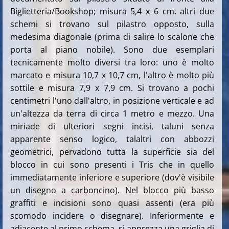
Biglietteria/Bookshop; misura 5,4 x 6 cm. altri due
schemi si trovano sul pilastro opposto, sulla
medesima diagonale (prima di salire lo scalone che
porta al piano nobile). Sono due esemplari
tecnicamente molto diversi tra loro: uno è molto
marcato e misura 10,7 x 10,7 cm, l'altro è molto più
sottile e misura 7,9 x 7,9 cm. Si trovano a pochi
centimetri l'uno dall'altro, in posizione verticale e ad
un'altezza da terra di circa 1 metro e mezzo. Una
miriade di ulteriori segni incisi, taluni senza
apparente senso logico, talaltri con abbozzi
geometrici, pervadono tutta la superficie sia del
blocco in cui sono presenti i Tris che in quello
immediatamente inferiore e superiore (dov'è visibile
un disegno a carboncino). Nel blocco più basso
graffiti e incisioni sono quasi assenti (era più
scomodo incidere o disegnare). Inferiormente e
adiacente al primo schema, si apprezza una griglia di