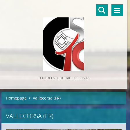
CENTRO STUDI TRIPLICE CINTA
Homepage
>
Vallecorsa (FR)
VALLECORSA (FR)