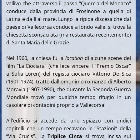
vallivo che attraverso il passo "Quercia del Monaco"
conduce dalla provincia di Frosinone a quella di
Latina e da lì al mare. Lungo la ripida discesa che dal
paese di Vallecorsa conduce a fondo valle, si trova la
chiesetta sconsacrata (ma restaurata recentemente)
di Santa Maria delle Grazie.
Nel 1960, la chiesa fu la
location
di alcune scene del
film “La Ciociara” (che fece vincere il “Premio Oscar”
a Sofia Loren) del regista ciociaro Vittorio De Sica
(1901-1974), tratto dall'omonimo romanzo di Alberto
Moravia (1907-1990), che durante la Seconda Guerra
Mondiale trovò per qualche tempo rifugio in un
casolare di contadini proprio a Vallecorsa.
All'edificio si accede da uno spiazzo con undici
capitelli che un tempo recavano le “Stazioni” della
“Via Crucis”. La
Triplice Cinta
si trova incisa sul