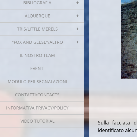
BIBLIOGRAFIA
ALQUERQUE
TRIS/LITTLE MERELS
"FOX AND GEESE"/ALTRO
IL NOSTRO TEAM
EVENTI
MODULO PER SEGNALAZIONI
CONTATTI/CONTACTS
INFORMATIVA PRIVACY/POLICY
VIDEO TUTORIAL
Sulla facciata 
identificato alcun