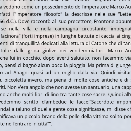
 la vedono come un possedimento dell’imperatore Marco Au
Infatti l’”Imperatore filosofo” la descrisse nelle sue “Lett
66 d.C.). Dove raccontò al suo precettore, Frontone appunt
rse nella villa e nella campagna circostante, impegn
facinora" (forti imprese) in lunghe battute di caccia ai cingh
ti di tranquillità dedicati alla lettura di Catone che di tan
tolte dalle grida giulive dei vendemmiatori. Marco Au
o che fui in cocchio, dopo averti salutato, non facemmo vi
 bensì ci bagnò alcun poco la pioggia. Ma prima di giunge
mo ad Anagni quasi ad un miglio dalla via. Quindi visi
tà, piccoletta invero, ma piena di molte cose antiche e di 
si riti. Non v’era angolo che non avesse un santuario, una capp
o anche molti libri di lino tra tante cose sacre. Quindi all’
vedemmo scritto d’ambedue le facce:“Sacerdote imponi
ai a taluno di quella gente cosa significasse, mi disse c
nificava un piccolo brano della pelle della vittima solito por
e nell’entrare in città””.