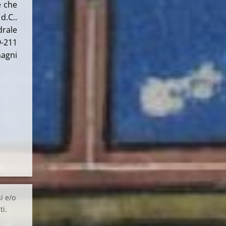
e che
d.C..
drale
9-211
nagni
i e/o
ti.