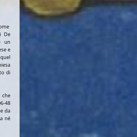
 come
si De
 o un
ese e
 quel
hiesa
to di
” che
06-48
be da
ta né