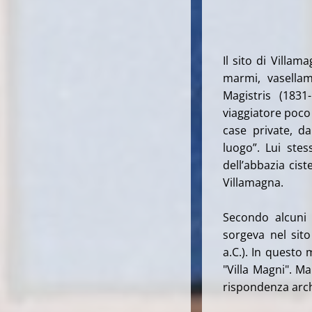
Il sito di Villa
marmi, vasellam
Magistris (1831
viaggiatore poco 
case private, d
luogo”. Lui stes
dell’abbazia cis
Villamagna.
Secondo alcuni e
sorgeva nel sit
a.C.). In questo
"Villa Magni". M
rispondenza arch