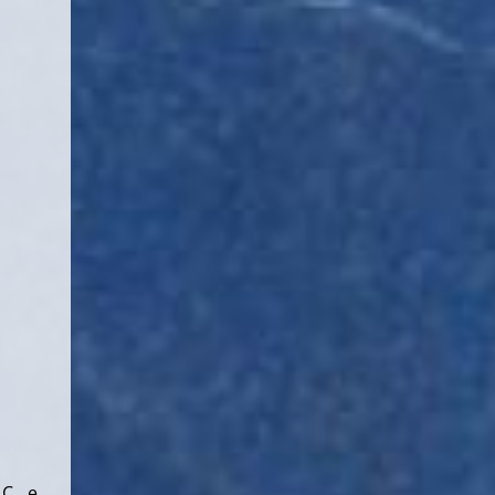
C., e