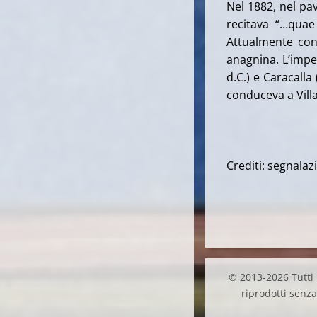
Nel 1882, nel pa
recitava “…quae
Attualmente cons
anagnina. L’imper
d.C.) e Caracalla
conduceva a Vil
Crediti: segnalaz
© 2013-2026 Tutti i
riprodotti senza 