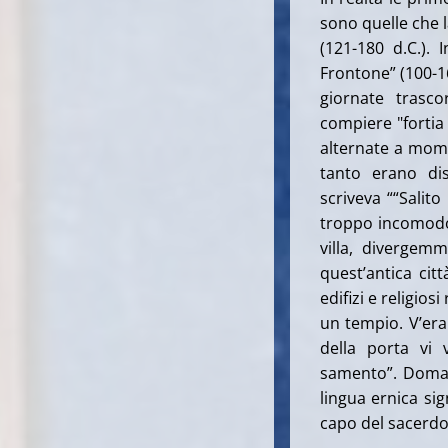
sono quelle che
(121-180 d.C.). 
Frontone” (100-1
giornate trasco
compiere "fortia 
alternate a momen
tanto erano dis
scriveva ““Salit
troppo incomodo,
villa, divergem
quest’antica cit
edifizi e religio
un tempio. V’eran
della porta vi 
samento”. Domand
lingua ernica sig
capo del sacerdot