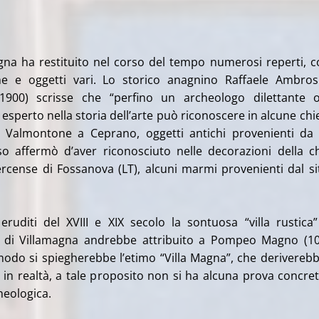
magna ha restituito nel corso del tempo numerosi reperti,
e e oggetti vari. Lo storico anagnino Raffaele Ambro
-1900) scrisse che “perfino un archeologo dilettante
esperto nella storia dell’arte può riconoscere in alcune chi
a Valmontone a Ceprano, oggetti antichi provenienti da
so affermò d’aver riconosciuto nelle decorazioni della c
tercense di Fossanova (LT), alcuni marmi provenienti dal si
ruditi del XVIII e XIX secolo la sontuosa “villa rustica
o di Villamagna andrebbe attribuito a Pompeo Magno (1
 modo si spiegherebbe l’etimo “Villa Magna”, che derivereb
a in realtà, a tale proposito non si ha alcuna prova concre
eologica.