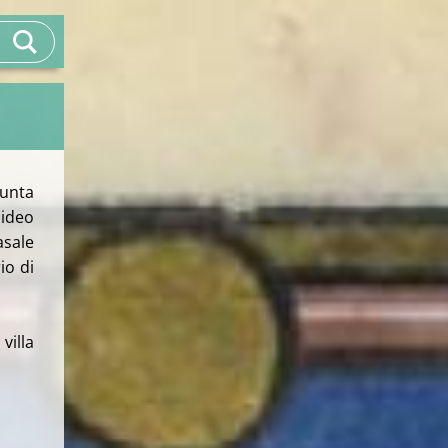
unta
pideo
asale
io di
villa