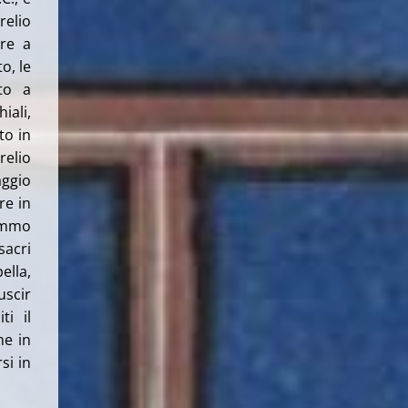
relio
ere a
o, le
ato a
iali,
to in
relio
aggio
re in
tammo
sacri
ella,
uscir
ti il
he in
si in