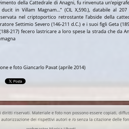
vimento della Cattedrale di Anagni, fu rinvenuta un’epigraf
 ducit in Villam Magnam…” (CIL X,590.), databile al 207 
ervata nel criptoportico retrostante l’abside della catte
atore Settimio Severo (146-211 d.C.) e i suoi figli Geta (18
 (188-217) fecero lastricare a loro spese la strada che da A
lamagna
ione e foto Giancarlo Pavat (aprile 2014)
 diritti riservati. Materiale e foto non possono essere copiati, diffus
autorizzazione dei rispettivi autori e /o senza la citazione delle fon
webmaster Marisa Uberti