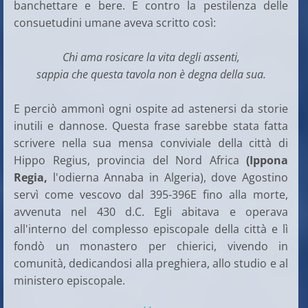
banchettare e bere. E contro la pestilenza delle
consuetudini umane aveva scritto così:
Chi ama rosicare la vita degli assenti,
sappia che questa tavola non è degna della sua.
E perciò ammonì ogni ospite ad astenersi da storie
inutili e dannose. Questa frase sarebbe stata fatta
scrivere nella sua mensa conviviale della città di
Hippo Regius, provincia del Nord Africa
(
Ippona
Regia
,
l'odierna Annaba in Algeria), dove Agostino
servì come vescovo dal 395-396E fino alla morte,
avvenuta nel 430 d.C. Egli abitava e operava
all'interno del complesso episcopale della città e lì
fondò un monastero per chierici, vivendo in
comunità, dedicandosi alla preghiera, allo studio e al
ministero episcopale.