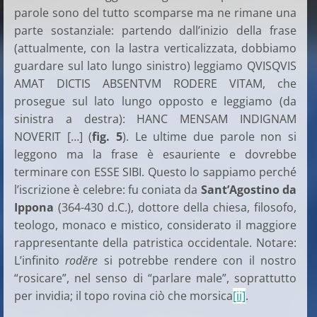
parole sono del tutto scomparse ma ne rimane una
parte sostanziale: partendo dall’inizio della frase
(attualmente, con la lastra verticalizzata, dobbiamo
guardare sul lato lungo sinistro) leggiamo QVISQVIS
AMAT DICTIS ABSENTVM RODERE VITAM, che
prosegue sul lato lungo opposto e leggiamo (da
sinistra a destra): HANC MENSAM INDIGNAM
NOVERIT […] (
fig. 5
). Le ultime due parole non si
leggono ma la frase è esauriente e dovrebbe
terminare con ESSE SIBI. Questo lo sappiamo perché
l’iscrizione è celebre: fu coniata da
Sant’Agostino da
Ippona
(364-430 d.C.), dottore della chiesa, filosofo,
teologo, monaco e mistico, considerato il maggiore
rappresentante della patristica occidentale. Notare:
L’infinito
rodĕre
si potrebbe rendere con il nostro
“rosicare”, nel senso di “parlare male”, soprattutto
per invidia; il topo rovina ciò che morsica
[ii]
.