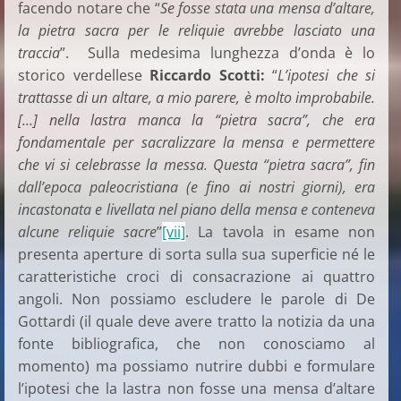
facendo notare che “
Se fosse stata una mensa d’altare,
la pietra sacra per le reliquie avrebbe lasciato una
traccia
”. Sulla medesima lunghezza d’onda è lo
storico verdellese
Riccardo Scotti:
“
L’ipotesi che si
trattasse di un altare, a mio parere, è molto improbabile.
[…] nella lastra manca la “pietra sacra”, che era
fondamentale per sacralizzare la mensa e permettere
che vi si celebrasse la messa. Questa “pietra sacra”, fin
dall’epoca paleocristiana (e fino ai nostri giorni), era
incastonata e livellata nel piano della mensa e conteneva
alcune reliquie sacre
”
[vii]
. La tavola in esame non
presenta aperture di sorta sulla sua superficie né le
caratteristiche croci di consacrazione ai quattro
angoli. Non possiamo escludere le parole di De
Gottardi (il quale deve avere tratto la notizia da una
fonte bibliografica, che non conosciamo al
momento) ma possiamo nutrire dubbi e formulare
l’ipotesi che la lastra non fosse una mensa d’altare