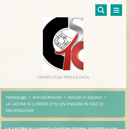
CENTRO STUDI TRIPLICE CINTA
Homepage
>
Articoli/Articles
>
Articoli in italiano
>
LA LASTRA DI LUMINO (CH): UN ENIGMA IN FASE DI
DECIFRAZIONE
LA LASTRA DI LUMINO (CANTON TICINO, SVIZZERA): UN