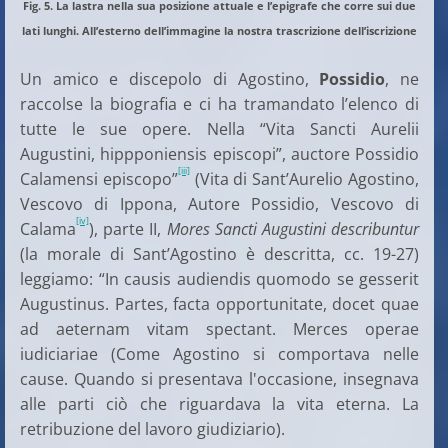
Fig. 5. La lastra nella sua posizione attuale e l’epigrafe che corre sui due
lati lunghi. All’esterno dell’immagine la nostra trascrizione dell’iscrizione
Un amico e discepolo di Agostino,
Possidio
, ne
raccolse la biografia e ci ha tramandato l’elenco di
tutte le sue opere. Nella “Vita Sancti Aurelii
Augustini, hippponiensis episcopi”, auctore Possidio
[iii]
Calamensi episcopo”
(Vita di Sant’Aurelio Agostino,
Vescovo di Ippona, Autore Possidio, Vescovo di
[iv]
Calama
), parte II,
Mores Sancti Augustini describuntur
(la morale di Sant’Agostino è descritta, cc. 19-27)
leggiamo: “In causis audiendis quomodo se gesserit
Augustinus. Partes, facta opportunitate, docet quae
ad aeternam vitam spectant. Merces operae
iudiciariae (Come Agostino si comportava nelle
cause. Quando si presentava l'occasione, insegnava
alle parti ciò che riguardava la vita eterna. La
retribuzione del lavoro giudiziario).