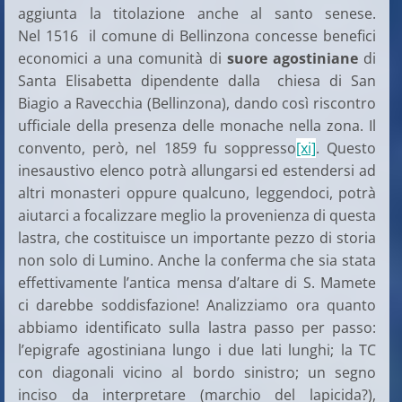
aggiunta la titolazione anche al santo senese.
Nel 1516 il comune di Bellinzona concesse benefici
economici a una comunità di
suore agostiniane
di
Santa Elisabetta dipendente dalla chiesa di San
Biagio a Ravecchia (Bellinzona), dando così riscontro
ufficiale della presenza delle monache nella zona. Il
convento, però, nel 1859 fu soppresso
[xi]
. Questo
inesaustivo elenco potrà allungarsi ed estendersi ad
altri monasteri oppure qualcuno, leggendoci, potrà
aiutarci a focalizzare meglio la provenienza di questa
lastra, che costituisce un importante pezzo di storia
non solo di Lumino. Anche la conferma che sia stata
effettivamente l’antica mensa d’altare di S. Mamete
ci darebbe soddisfazione! Analizziamo ora quanto
abbiamo identificato sulla lastra passo per passo:
l’epigrafe agostiniana lungo i due lati lunghi; la TC
con diagonali vicino al bordo sinistro; un segno
inciso da interpretare (marchio del lapicida?),