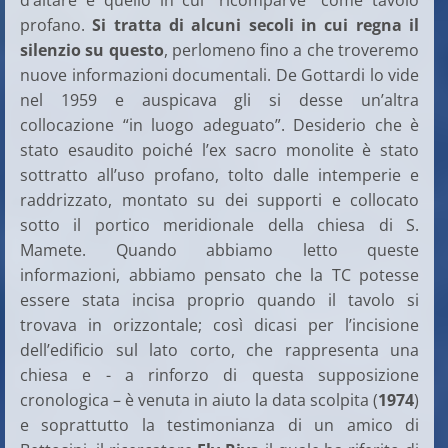
profano.
Si tratta di alcuni secoli in cui regna il
silenzio su questo
, perlomeno fino a che troveremo
nuove informazioni documentali. De Gottardi lo vide
nel 1959 e auspicava gli si desse un’altra
collocazione “in luogo adeguato”. Desiderio che è
stato esaudito poiché l’ex sacro monolite è stato
sottratto all’uso profano, tolto dalle intemperie e
raddrizzato, montato su dei supporti e collocato
sotto il portico meridionale della chiesa di S.
Mamete. Quando abbiamo letto queste
informazioni, abbiamo pensato che la TC potesse
essere stata incisa proprio quando il tavolo si
trovava in orizzontale; così dicasi per l’incisione
dell’edificio sul lato corto, che rappresenta una
chiesa e - a rinforzo di questa supposizione
cronologica – è venuta in aiuto la data scolpita (
1974
)
e soprattutto la testimonianza di un amico di