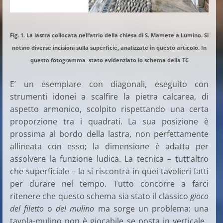
Fig. 1. La lastra collocata nell’atrio della chiesa di S. Mamete a Lumino. Si
notino diverse incisioni sulla superficie, analizzate in questo articolo. In
questo fotogramma stato evidenziato lo schema della TC
E’ un esemplare con diagonali, eseguito con
strumenti idonei a scalfire la pietra calcarea, di
aspetto armonico, scolpito rispettando una certa
proporzione tra i quadrati. La sua posizione è
prossima al bordo della lastra, non perfettamente
allineata con esso; la dimensione è adatta per
assolvere la funzione ludica. La tecnica – tutt’altro
che superficiale – la si riscontra in quei tavolieri fatti
per durare nel tempo. Tutto concorre a farci
ritenere che questo schema sia stato il classico
gioco
del filetto
o
del mulino
ma sorge un problema: una
tavola-mulino non è giocabile se posta in verticale.