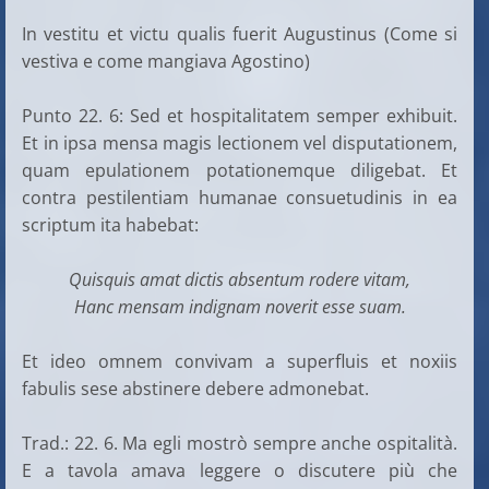
In vestitu et victu qualis fuerit Augustinus (Come si
vestiva e come mangiava Agostino)
Punto 22. 6: Sed et hospitalitatem semper exhibuit.
Et in ipsa mensa magis lectionem vel disputationem,
quam epulationem potationemque diligebat. Et
contra pestilentiam humanae consuetudinis in ea
scriptum ita habebat:
Quisquis amat dictis absentum rodere vitam,
Hanc mensam indignam noverit esse suam.
Et ideo omnem convivam a superfluis et noxiis
fabulis sese abstinere debere admonebat.
Trad.: 22. 6. Ma egli mostrò sempre anche ospitalità.
E a tavola amava leggere o discutere più che