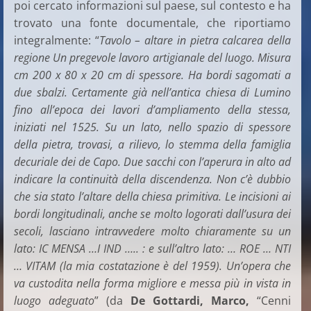
poi cercato informazioni sul paese, sul contesto e ha
trovato una fonte documentale, che riportiamo
integralmente: “
Tavolo – altare in pietra calcarea della
regione Un pregevole lavoro artigianale del luogo. Misura
cm 200 x 80 x 20 cm di spessore. Ha bordi sagomati a
due sbalzi. Certamente già nell’antica chiesa di Lumino
fino all’epoca dei lavori d’ampliamento della stessa,
iniziati nel 1525. Su un lato, nello spazio di spessore
della pietra, trovasi, a rilievo, lo stemma della famiglia
decuriale dei de Capo. Due sacchi con l’aperura in alto ad
indicare la continuità della discendenza. Non c’è dubbio
che sia stato l’altare della chiesa primitiva. Le incisioni ai
bordi longitudinali, anche se molto logorati dall’usura dei
secoli, lasciano intravvedere molto chiaramente su un
lato: IC MENSA …I IND ….. : e sull’altro lato: … ROE … NTI
… VITAM (la mia costatazione è del 1959). Un’opera che
va custodita nella forma migliore e messa più in vista in
luogo adeguato
” (da
De Gottardi, Marco,
“Cenni