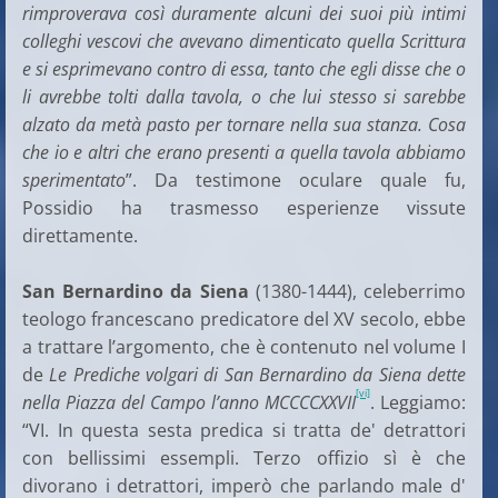
rimproverava così duramente alcuni dei suoi più intimi
colleghi vescovi che avevano dimenticato quella Scrittura
e si esprimevano contro di essa, tanto che egli disse che o
li avrebbe tolti dalla tavola, o che lui stesso si sarebbe
alzato da metà pasto per tornare nella sua stanza. Cosa
che io e altri che erano presenti a quella tavola abbiamo
sperimentato
”. Da testimone oculare quale fu,
Possidio ha trasmesso esperienze vissute
direttamente.
San Bernardino da Siena
(1380-1444), celeberrimo
teologo francescano predicatore del XV secolo, ebbe
a trattare l’argomento, che è contenuto nel volume I
de
Le Prediche volgari di San Bernardino da Siena dette
[vi]
nella Piazza del Campo l’anno MCCCCXXVII
. Leggiamo:
“VI. In questa sesta predica si tratta de' detrattori
con bellissimi essempli. Terzo offizio sì è che
divorano i detrattori, imperò che parlando male d'