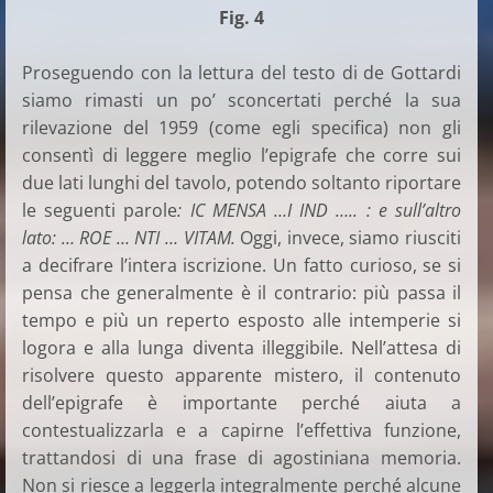
Fig. 4
Proseguendo con la lettura del testo di de Gottardi
siamo rimasti un po’ sconcertati perché la sua
rilevazione del 1959 (come egli specifica) non gli
consentì di leggere meglio l’epigrafe che corre sui
due lati lunghi del tavolo, potendo soltanto riportare
le seguenti parole
: IC MENSA …I IND ….. : e sull’altro
lato: … ROE … NTI … VITAM.
Oggi, invece, siamo riusciti
a decifrare l’intera iscrizione. Un fatto curioso, se si
pensa che generalmente è il contrario: più passa il
tempo e più un reperto esposto alle intemperie si
logora e alla lunga diventa illeggibile. Nell’attesa di
risolvere questo apparente mistero, il contenuto
dell’epigrafe è importante perché aiuta a
contestualizzarla e a capirne l’effettiva funzione,
trattandosi di una frase di agostiniana memoria.
Non si riesce a leggerla integralmente perché alcune