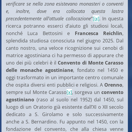
verificare se nella zona esistevano monasteri o conventi
e, inoltre, dove era collocata questa lastra
precedentemente all’attuale collocazione
”
[ix]
. In questa
ricerca potranno esserci d’aiuto gli studiosi locali,
nonché Luca Bettosini e
Francesca Reichlin
,
splendida studiosa conosciuta nel giugno 2025. Dal
canto nostro, una veloce ricognizione sui cenobi di
matrice agostiniana ci ha permesso di appurare che
uno dei più celebri è il
Convento di Monte Carasso
delle monache agostiniane
, fondato nel 1450 e
oggi trasformato in un importante centro comunale
che ospita diversi enti pubblici e religiosi. A
Orenno
,
sempre sul Monte Carasso
[x]
, sorgeva un
convento
agostiniano
(raso al suolo nel 1952) dal 1450, sul
luogo di un Oratorio già esistente dall’XI o XII secolo
dedicato a S. Girolamo e solo successivamente
anche a S. Bernardino. Fu appunto nel 1450, con la
fondazione del convento, che alla chiesa venne