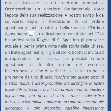
ma si trovasse in un refettorio monastico.
Occorrerebbe un ulteriore fondamentale dato:
l’epoca della sua realizzazione. A nostro avviso è da
collocarsi dopo la fondazione di un ordine
agostiniano nel territorio bellinzonese. L’Ordine
Agostiniano
[viii]
fu ufficialmente costituito nel 1244
basandosi sulla Regola di S. Agostino (il pontefice
attuale è, per la prima volta nella storia della Chiesa,
un frate agostiniano). Il già citato R. Scotti ci invita ad
intraprendere una ricerca su possibili cenobi
agostiniani o di altro ordine nel territorio
bellinzonese, al fine di verificare se la lastra possa
provenire da uno di essi. “
Confermato questo testo (
il
distico,
n.d.r), è assai probabile che all’origine la lastra
fosse utilizzata come tavolo da pranzo in un monastero
agostiniano, ma anche di altro ordine ecclesiastico
maschile o femminile, oppure in un contesto sacerdotale
diocesano. A tale proposito, sarebbe interessante