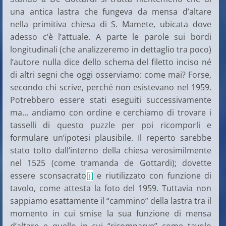
una antica lastra che fungeva da mensa d’altare
nella primitiva chiesa di S. Mamete, ubicata dove
adesso c’è l’attuale. A parte le parole sui bordi
longitudinali (che analizzeremo in dettaglio tra poco)
l’autore nulla dice dello schema del filetto inciso né
di altri segni che oggi osserviamo: come mai? Forse,
secondo chi scrive, perché non esistevano nel 1959.
Potrebbero essere stati eseguiti successivamente
ma… andiamo con ordine e cerchiamo di trovare i
tasselli di questo puzzle per poi ricomporli e
formulare un’ipotesi plausibile. Il reperto sarebbe
stato tolto dall’interno della chiesa verosimilmente
nel 1525 (come tramanda de Gottardi); dovette
essere sconsacrato
[i]
e riutilizzato con funzione di
tavolo, come attesta la foto del 1959. Tuttavia non
sappiamo esattamente il “cammino” della lastra tra il
momento in cui smise la sua funzione di mensa
d’altare e quello in cui “ricomparve” come tavolo