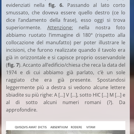
evidenziati nella
fig. 6.
Passando al lato corto
smussato, che doveva essere quello destro (ce lo
dice l’andamento della frase), esso oggi si trova
superiormente.
Attenzione:
nella nostra foto
abbiamo ruotato l’immagine di 180° (rispetto alla
collocazione del manufatto) per poter illustrare le
incisioni, che furono realizzate quando il tavolo era
già in orizzontale e si capisce proprio osservandole
(
fig. 7
). Accanto all’edificio/chiesa che reca la data del
1974 e di cui abbiamo già parlato, c’è un sole
raggiato che era già presente. Spostandosi
leggermente più a destra si vedono alcune lettere
sbiadite su più righe: A […] V […], sotto HIC […] M […] e
al di sotto alcuni numeri romani (?). Da
approfondire
.