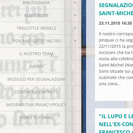
BIBLIOGRAFIA
SEGNALAZIO
SAINT-MICH
ALQUERQUE
23.11.2015 16:35
TRIS/LITTLE MERELS
Il nostro corrisp
Jonquai ci ha seg
"FOX AND GEESE"/ALTRO
22/11/2015 la pr
incisioni che ha
IL NOSTRO TEAM
visita alla celeb
Saint-Michel (No
EVENTI
Sono situate sui 
scalinate che con
MODULO PER SEGNALAZIONI
una zona...
CONTATTI/CONTACTS
INFORMATIVA PRIVACY/POLICY
"IL LUPO E L
VIDEO TUTORIAL
NELL'EX-CON
FRANCESCO A