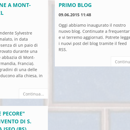
NE A MONT-
PRIMO BLOG
EL
09.06.2015 11:48
Oggi abbiamo inaugurato il nostro
nuovo blog. Continuate a frequentar
ondente Sylvestre
e vi terremo aggiornati. Potrete legg
nalato, in data
i nuovi post del blog tramite il feed
esenza di un paio di
RSS.
 trovato durante una
re abbazia di Mont-
Continu
rmandia, Francia).
gradini di una delle
ducono alla chiesa, in
Continua...
E PECORE"
VENTO DI S.
 ISEO (BS)