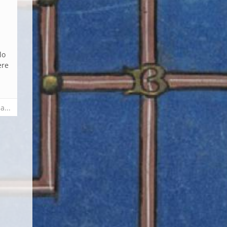
lo
ere
a...