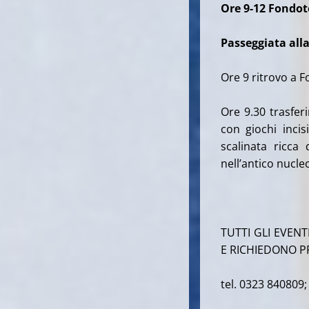
Ore 9-12 Fondot
Passeggiata alla
Ore 9 ritrovo a Fo
Ore 9.30 trasfer
con giochi inci
scalinata ricca 
nell’antico nucle
TUTTI GLI EVEN
E RICHIEDONO P
tel. 0323 840809