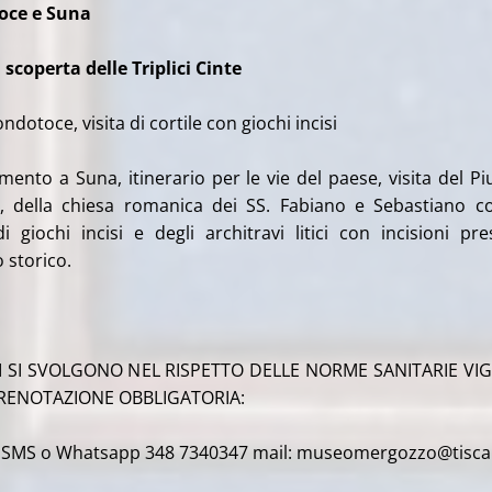
oce e Suna
 scoperta delle Triplici Cinte
ndotoce, visita di cortile con giochi incisi
imento a Suna, itinerario per le vie del paese, visita del P
si, della chiesa romanica dei SS. Fabiano e Sebastiano c
di giochi incisi e degli architravi litici con incisioni pre
o storico.
TI SI SVOLGONO NEL RISPETTO DELLE NORME SANITARIE VIG
RENOTAZIONE OBBLIGATORIA:
; SMS o Whatsapp 348 7340347 mail: museomergozzo@tiscali