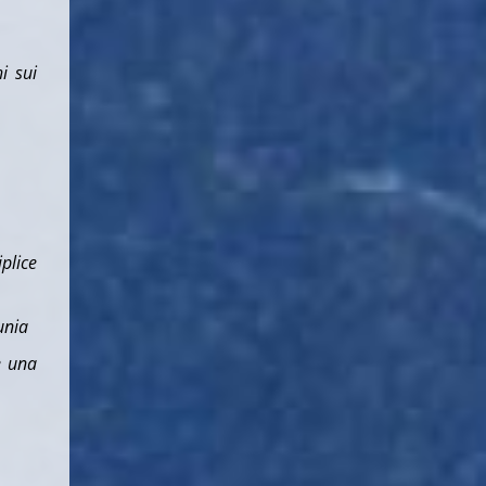
hi sui
iplice
unia
è una