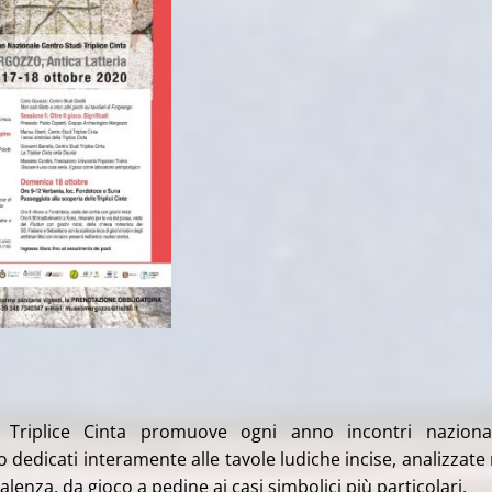
i Triplice Cinta promuove ogni anno incontri nazional
dedicati interamente alle tavole ludiche incise, analizzate 
lenza, da gioco a pedine ai casi simbolici più particolari.