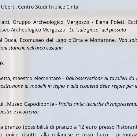
Uberti, Centro Studi Triplice Cinta
iatti, Gruppo Archeologico Mergozzo - Elena Poletti Eccl
seo Archeologico Mergozzo -
Le “sale gioco” del passato
l Duca, Ecomuseo del Lago d’Orta e Mottarone,
Non sol
sioni storiche nell’area cusiana
ak
etta, maestro elementare -
Dall’osservazione di tavolieri da 
 costruzione di modelli in legno e alla scoperta delle regole per i
iuli, Museo Capodiponte -
Triplici cinte: tecniche di rappresent
upestre e ricorrenze
a pranzo (possibilità di pranzo a 12 euro presso Ristoran
to unico risotto alla milanese e osso buco - prenotaz