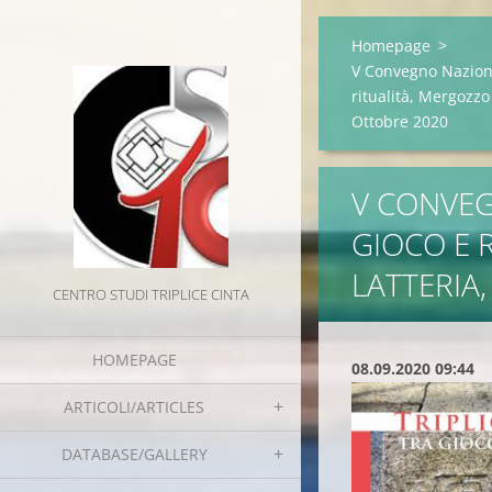
Homepage
>
V Convegno Nazional
ritualità, Mergozzo
Ottobre 2020
V CONVEG
GIOCO E 
LATTERIA
CENTRO STUDI TRIPLICE CINTA
HOMEPAGE
08.09.2020 09:44
ARTICOLI/ARTICLES
DATABASE/GALLERY