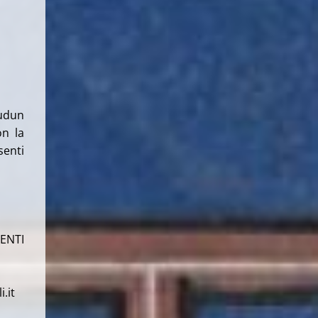
iudun
on la
senti
ENTI
.it