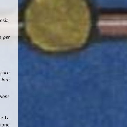
esia,
o per
gioco
l loro
azione
te La
ione