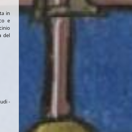
ta in
ico e
cinio
a del
udi -