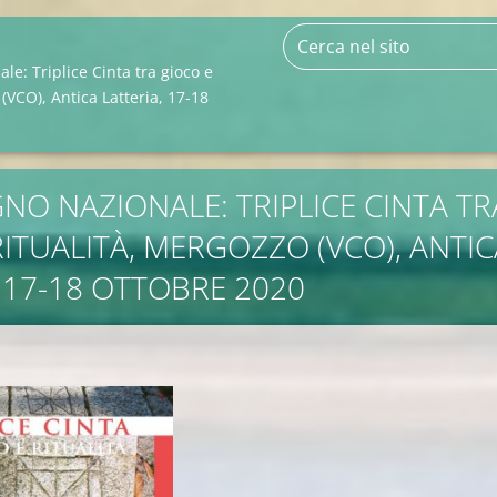
e: Triplice Cinta tra gioco e
 (VCO), Antica Latteria, 17-18
NO NAZIONALE: TRIPLICE CINTA TR
RITUALITÀ, MERGOZZO (VCO), ANTIC
, 17-18 OTTOBRE 2020