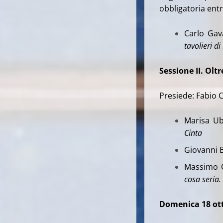
obbligatoria ent
Carlo Gav
tavolieri d
Sessione II. Oltre
Presiede: Fabio 
Marisa Ub
Cinta
Giovanni B
Massimo C
cosa seria.
Domenica 18 ot