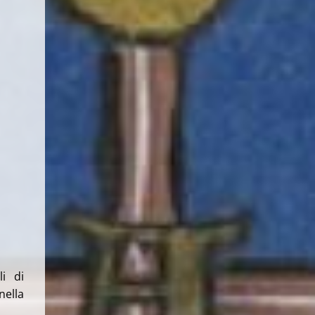
i di
nella