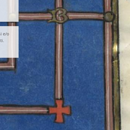
i e/o
ti.