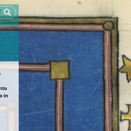
e
ento
o in