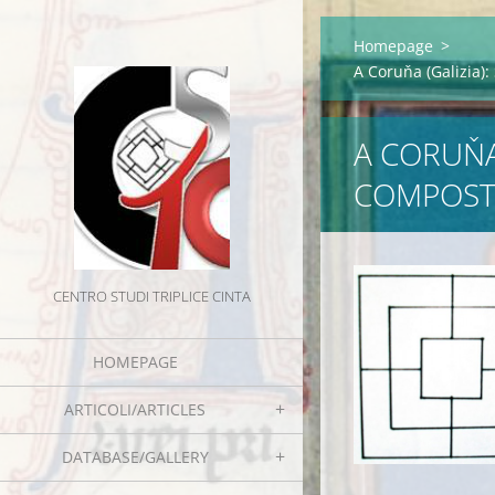
Homepage
>
A Coruňa (Galizia)
A CORUŇA
COMPOST
CENTRO STUDI TRIPLICE CINTA
HOMEPAGE
ARTICOLI/ARTICLES
DATABASE/GALLERY