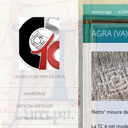
Homepage
>
AGRA
AGRA (VA)
CENTRO STUDI TRIPLICE CINTA
HOMEPAGE
ARTICOLI/ARTICLES
filetto" misure de
DATABASE/GALLERY
La TC è nel mode