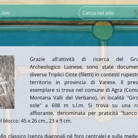
 (VA)
Grazie all'attività di ricerca del Gr
Archeologico Luinese, sono state documen
diverse Triplici Cinte (filetti) in contesti rupest
territorio in provincia di Varese. Il pre
esemplare si trova nel comune di Agra (Com
Montana Valli del Verbano), in località "Gir
sole" a 608 m s.l.m. Si trova su una ro
affiorante, denominata per praticità "banc
l blocco: 45 x 26 cm., 23 x 9 cm.
llo classico (senza diagonali nè foro centrale) e sulla med