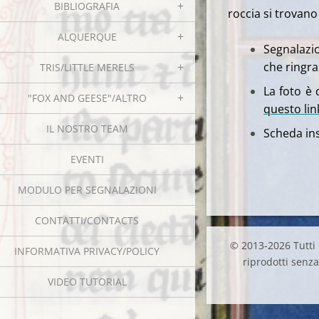
BIBLIOGRAFIA
roccia si trovano
ALQUERQUE
Segnalazio
che ringr
TRIS/LITTLE MERELS
La foto è 
"FOX AND GEESE"/ALTRO
questo li
IL NOSTRO TEAM
Scheda ins
EVENTI
MODULO PER SEGNALAZIONI
CONTATTI/CONTACTS
© 2013-2026 Tutti i
INFORMATIVA PRIVACY/POLICY
riprodotti senza 
VIDEO TUTORIAL