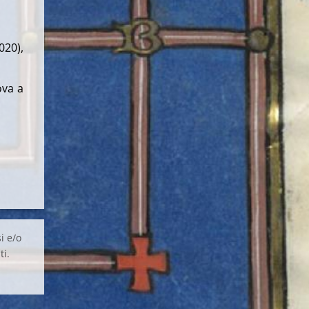
020),
ova a
i e/o
ti.