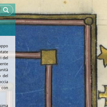
uppo
tate
ri del
sente
unità
o del
ccia
o con
esima