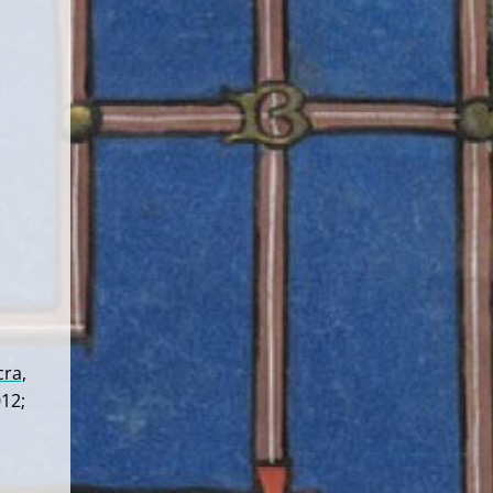
cra,
012;