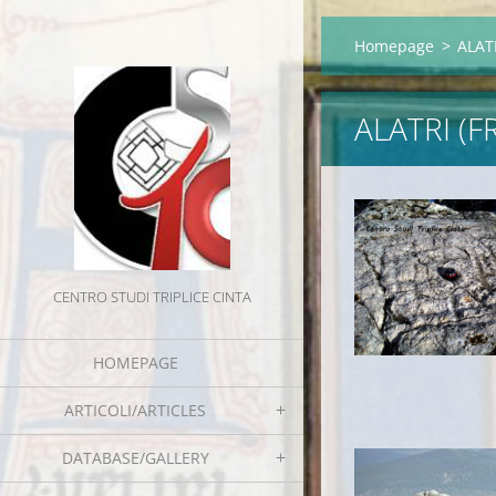
Homepage
>
ALATR
ALATRI (F
CENTRO STUDI TRIPLICE CINTA
HOMEPAGE
ARTICOLI/ARTICLES
DATABASE/GALLERY