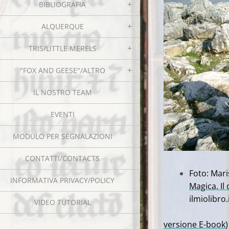
BIBLIOGRAFIA
ALQUERQUE
TRIS/LITTLE MERELS
"FOX AND GEESE"/ALTRO
IL NOSTRO TEAM
EVENTI
MODULO PER SEGNALAZIONI
CONTATTI/CONTACTS
Foto: Mari
INFORMATIVA PRIVACY/POLICY
Magica. Il
ilmiolibro.i
VIDEO TUTORIAL
versione E-book
)