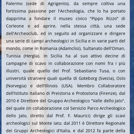
Palermo (sede di Agrigento), da sempre coltiva una
fortissima passione per l'Archeologia, che lo ha portato
dapprima a fondare il museo civico "Pippo Rizzo" di
Corleone e ad aprire, nella stessa città, una sede
dell'Archeoclub, ed in seguito ad organizzare e dirigere
una serie di campi archeologici in Sicilia e in varie parti del
mondo, come in Romania (Adamclisi), Sultanato dell'Oman,
Tunisia (Hergla). In Sicilia ha al suo attivo decine di
campagne di scavo in collaborazione con nomi fra i più
illustri, quale quello del Prof. Sebastiano Tusa, o con
università straniere quali quella di Goteborg (Svezia), Oslo
(Norvegia) e dell’Illinois (USA). Membro Collaboratore
dell’Istituto Italiano di Preistoria e Protostoria (Firenze), dal
2010 è Direttore del Gruppo Archeologico "Valle dello Jato",
del quale (in collaborazione col Servizio Parco Archeologico
dello Jato, diretto dal Prof. F. Maurici) dirige gli scavi
archeologici sul Monte Iato; dal 2011 è Direttore Regionale
dei Gruppi Archeologici d'Italia, e dal 2012 fa parte della