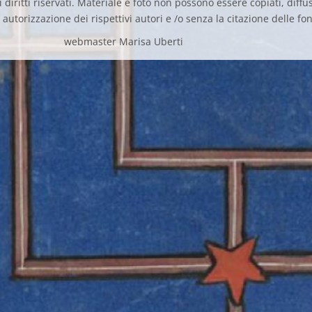
 diritti riservati. Materiale e foto non possono essere copiati, diffus
autorizzazione dei rispettivi autori e /o senza la citazione delle fon
webmaster Marisa Uberti