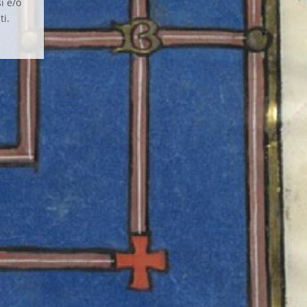
i e/o
ti.