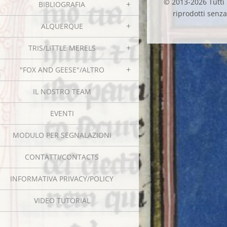
© 2013-2026 Tutti i
BIBLIOGRAFIA
riprodotti senza 
ALQUERQUE
TRIS/LITTLE MERELS
"FOX AND GEESE"/ALTRO
IL NOSTRO TEAM
EVENTI
MODULO PER SEGNALAZIONI
CONTATTI/CONTACTS
INFORMATIVA PRIVACY/POLICY
VIDEO TUTORIAL