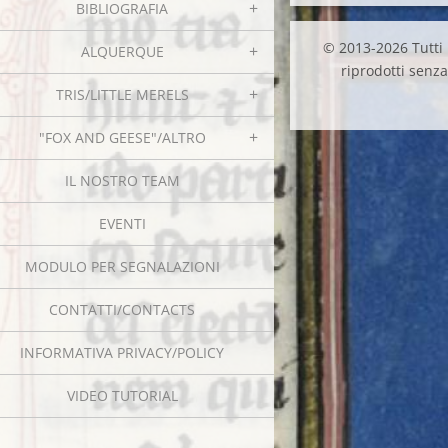
BIBLIOGRAFIA
© 2013-2026 Tutti i
ALQUERQUE
riprodotti senza 
TRIS/LITTLE MERELS
"FOX AND GEESE"/ALTRO
IL NOSTRO TEAM
EVENTI
MODULO PER SEGNALAZIONI
CONTATTI/CONTACTS
INFORMATIVA PRIVACY/POLICY
VIDEO TUTORIAL