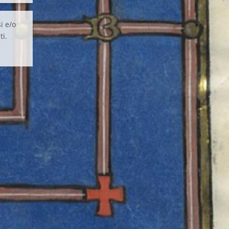
i e/o
ti.