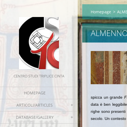
Homepage
>
ALME
ALMENNO 
CENTRO STUDI TRIPLICE CINTA
HOMEPAGE
spicca un grande
F
data è ben leggibile
ARTICOLI/ARTICLES
righe sono presenti 
DATABASE/GALLERY
secolo. Un contesto