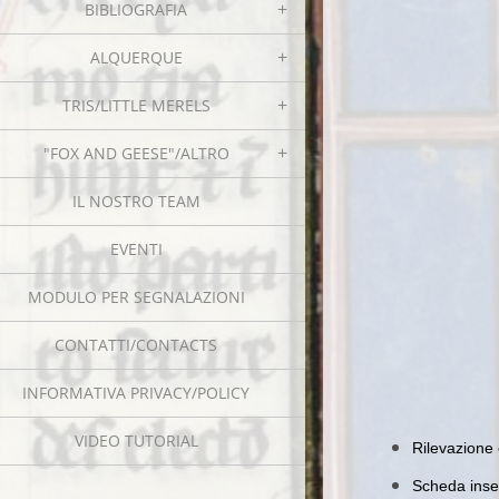
BIBLIOGRAFIA
ALQUERQUE
TRIS/LITTLE MERELS
"FOX AND GEESE"/ALTRO
IL NOSTRO TEAM
EVENTI
MODULO PER SEGNALAZIONI
CONTATTI/CONTACTS
INFORMATIVA PRIVACY/POLICY
VIDEO TUTORIAL
Rilevazione 
Scheda inser