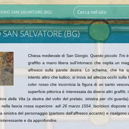
NNO SAN SALVATORE (BG)
SAN SALVATORE (BG)
Chiesa medievale di San Giorgio. Questo piccolo
Tris
è
graffito a mano libera sull'intonaco che ospita un mag
affresco sulla parete destra. Lo schema, che ha q
intento altro che ludico, si trova ad altezza occhi sulla 
color rosso che incornicia la figura di un santo vesco
superficie pittorica è interessata da diversi altri graffiti, 
iore della Vita
(a destra del volto del prelato, sinistra per chi guarda
 nella fascia rossa superiore:
adì 26 marzo 1554
. Iscrizioni disposte 
a sinistra del personaggio (partono dall'affresco accanto) e risalgono 
 interessante e da approfondire.