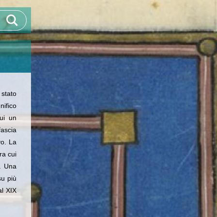
 stato
nifico
ui un
fascia
vo. La
tra cui
). Una
su più
al XIX