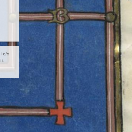
i e/o
ti.