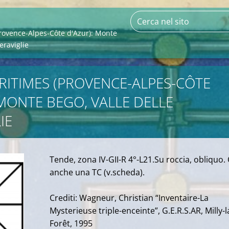
rovence-Alpes-Côte d'Azur): Monte
eraviglie
RITIMES (PROVENCE-ALPES-CÔTE
 MONTE BEGO, VALLE DELLE
IE
Tende, zona IV-GII-R 4°-L21.Su roccia, obliquo. 
anche una TC (v.scheda).
Crediti: Wagneur, Christian “Inventaire-La
Mysterieuse triple-enceinte”, G.E.R.S.AR, Milly-l
Forêt, 1995