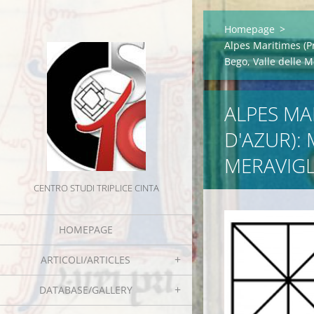
Homepage
>
Alpes Maritimes (P
Bego, Valle delle M
ALPES MA
D'AZUR):
MERAVIGL
CENTRO STUDI TRIPLICE CINTA
HOMEPAGE
ARTICOLI/ARTICLES
DATABASE/GALLERY