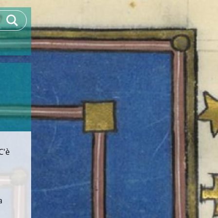
C'è
a