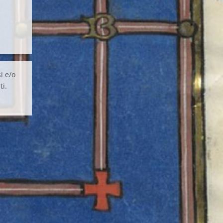
i e/o
ti.