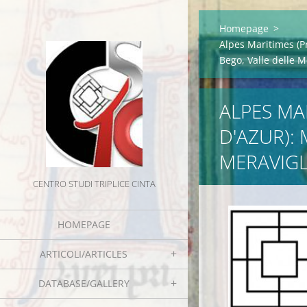
Homepage
>
Alpes Maritimes (P
Bego, Valle delle M
ALPES MA
D'AZUR):
MERAVIGL
CENTRO STUDI TRIPLICE CINTA
HOMEPAGE
ARTICOLI/ARTICLES
DATABASE/GALLERY