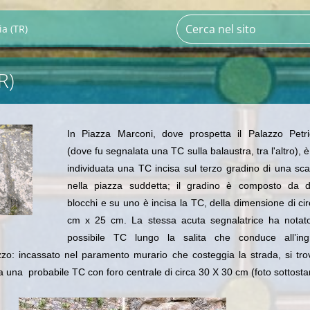
a (TR)
R)
In Piazza Marconi, dove prospetta il Palazzo Petri
(dove fu segnalata una TC sulla balaustra, tra l'altro), è
individuata una TC incisa sul terzo gradino di una sca
nella piazza suddetta; il gradino è composto da di
blocchi e su uno è incisa la TC, della dimensione di ci
cm x 25 cm. La stessa acuta segnalatrice ha notat
possibile TC lungo la salita che conduce all’ing
zzo: incassato nel paramento murario che costeggia la strada, si tr
a una probabile TC con foro centrale di circa 30 X 30 cm (foto sottosta