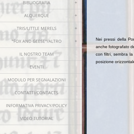
BIBLIOGRAFIA
ALQUERQUE
TRIS/LITTLE MERELS
Nei pressi della Po
"FOX AND GEESE"/ALTRO
anche fotografato de
IL NOSTRO TEAM
con filtri, sembra la
posizione orizzontal
EVENTI
MODULO PER SEGNALAZIONI
CONTATTI/CONTACTS
INFORMATIVA PRIVACY/POLICY
VIDEO TUTORIAL