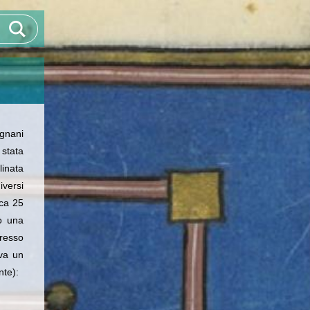
gnani
 stata
linata
versi
rca 25
o una
resso
ova un
nte):