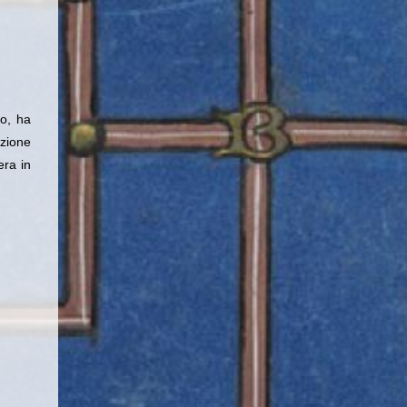
co, ha
azione
era in