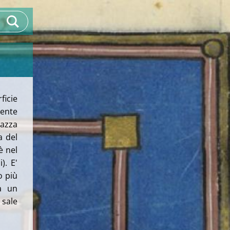
ficie
ente
iazza
a del
è nel
). E'
o più
da un
 sale