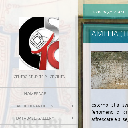
Homepage
>
AMEL
AMELIA (T
CENTRO STUDI TRIPLICE CINTA
HOMEPAGE
esterno stia sv
ARTICOLI/ARTICLES
fenomeno di cre
DATABASE/GALLERY
affrescate e si s