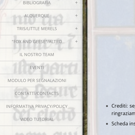
BIBLIOGRAFIA
ALQUERQUE
TRIS/LITTLE MERELS
"FOX AND GEESE"/ALTRO
IL NOSTRO TEAM
EVENTI
MODULO PER SEGNALAZIONI
CONTATTI/CONTACTS
Crediti: s
INFORMATIVA PRIVACY/POLICY
ringrazia
VIDEO TUTORIAL
Scheda ins