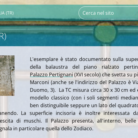
IA (TR)
R)
L'esemplare è stato documentato sulla super
della balaustra del piano rialzato pertin
Palazzo Pertignani
(XVI secolo) che svetta su p
Marconi (anche se l'indirizzo del Palazzo è Vi
Duomo, 3). La TC misura circa 30 x 30 cm ed 
modello classico (con i soli segmenti mediani
ben distinguibile seppure un lato del quadrat
anendo. La superficie incisoria è inoltre interessata 
scita di muschi. Il Palazzo presenta, all'interno, belle
egnala in particolare quella dello Zodiaco.