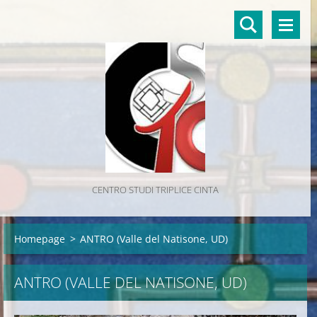
CENTRO STUDI TRIPLICE CINTA
Homepage
>
ANTRO (Valle del Natisone, UD)
ANTRO (VALLE DEL NATISONE, UD)