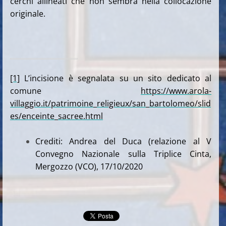
cerchi allineati che non sembra nella collocazione
originale.
[1]
L’incisione è segnalata su un sito dedicato al
comune
https://www.arola-
villaggio.it/patrimoine_religieux/san_bartolomeo/slid
es/enceinte_sacree.html
Crediti: Andrea del Duca (relazione al V
Convegno Nazionale sulla Triplice Cinta,
Mergozzo (VCO), 17/10/2020