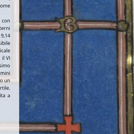
 come
, con
terni
 9,14
ibile
icale
il VI
esimo
omini
ro un
tile.
ita a