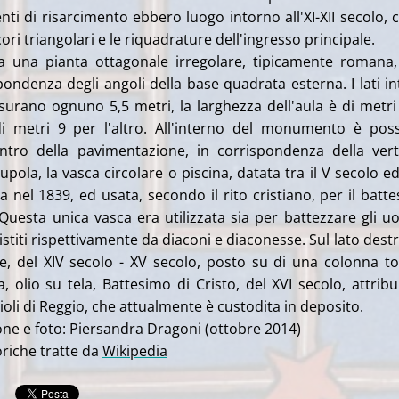
enti di risarcimento ebbero luogo intorno all'XI-XII secolo,
ori triangolari e le riquadrature dell'ingresso principale.
ha una pianta ottagonale irregolare, tipicamente romana
pondenza degli angoli della base quadrata esterna. I lati in
surano ognuno 5,5 metri, la larghezza dell'aula è di metri
i metri 9 per l'altro. All'interno del monumento è poss
entro della pavimentazione, in corrispondenza della vert
upola, la vasca circolare o piscina, datata tra il V secolo ed 
a nel 1839, ed usata, secondo il rito cristiano, per il batt
uesta unica vasca era utilizzata sia per battezzare gli u
stiti rispettivamente da diaconi e diaconesse. Sul lato dest
e, del XIV secolo - XV secolo, posto su di una colonna tor
la, olio su tela, Battesimo di Cristo, del XVI secolo, attribu
oli di Reggio, che attualmente è custodita in deposito.
ne e foto: Piersandra Dragoni (ottobre 2014)
oriche tratte da
Wikipedia