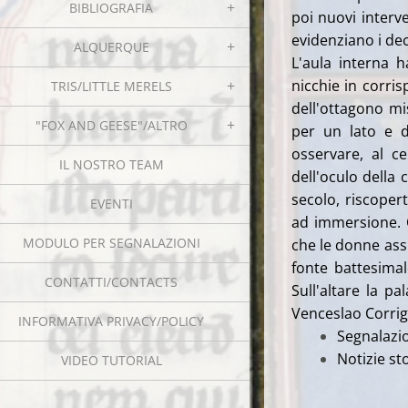
BIBLIOGRAFIA
poi nuovi interv
evidenziano i dec
ALQUERQUE
L'aula interna 
nicchie in corris
TRIS/LITTLE MERELS
dell'ottagono mi
"FOX AND GEESE"/ALTRO
per un lato e d
osservare, al c
IL NOSTRO TEAM
dell'oculo della c
secolo, riscopert
EVENTI
ad immersione. Q
MODULO PER SEGNALAZIONI
che le donne assi
fonte battesimal
CONTATTI/CONTACTS
Sull'altare la pa
Venceslao Corrigi
INFORMATIVA PRIVACY/POLICY
Segnalazio
Notizie st
VIDEO TUTORIAL