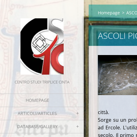
Homepage
>
ASCO
ASCOLI P
CENTRO STUDI TRIPLICE CINTA
HOMEPAGE
città.
ARTICOLI/ARTICLES
Sorge su un prob
DATABASE/GALLERY
ad Ercole. L'util
secolo. Il primo 