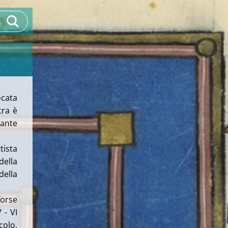
ocata
tra è
ante
tista
ella
della
forse
 - VI
colo,