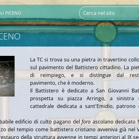
LI PICENO
ICENO
La TC si trova su una pietra in travertino coll
sul pavimento del Battistero cittadino. La pie
di reimpiego, e si distingue dal rest
pavimento, che è moderno.
Il Battistero è dedicato a San Giovanni Bat
prospetta su piazza Arringo, a sinistra d
cattedrale dedicata a sant'Emidio, patrono 
abile edificio di culto pagano del
foro
ascolano dedicato 
izzo del tempio come battistero cristiano avveniva già nel V
restauro della struttura avvenne in tempi anteriori al IX se