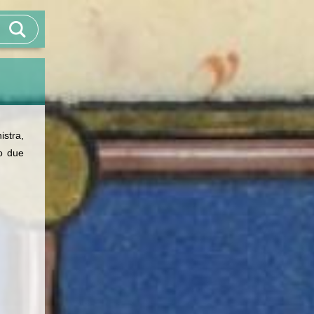
nistra,
no due