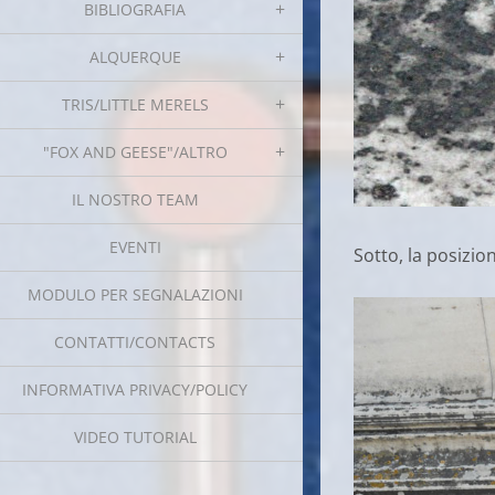
BIBLIOGRAFIA
ALQUERQUE
TRIS/LITTLE MERELS
"FOX AND GEESE"/ALTRO
IL NOSTRO TEAM
EVENTI
Sotto, la posizio
MODULO PER SEGNALAZIONI
CONTATTI/CONTACTS
INFORMATIVA PRIVACY/POLICY
VIDEO TUTORIAL