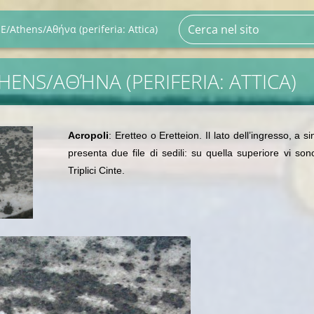
/Athens/Αθήνα (periferia: Attica)
HENS/ΑΘΉΝΑ (PERIFERIA: ATTICA)
Acropoli
: Eretteo o
Eretteion. Il lato dell’ingresso, a si
presenta due file di sedili: su quella superiore vi so
Triplici Cinte.