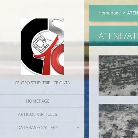
Homepage
>
ATENE
ATENE/AT
CENTRO STUDI TRIPLICE CINTA
HOMEPAGE
ARTICOLI/ARTICLES
DATABASE/GALLERY