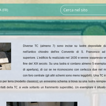
 (FR)
)
Diverse TC (almeno 7) sono incise su lastre depositate d
nell'antico chiostro dell'ex Convento di S. Francesco ad
superiore. L'edificio fu realizzato nel 1630 e venne soppresso v
fine del XIX secolo. Su una lastra si contano almeno 5 esemplar
di apertura), di cui se ne riconoscono con certezza due nel m
con foro centrale (gli altri schemi sono meno leggibili). Una TC è
o per terra (modello classico); un ennesimo schema si trova su una lastra reimpi
(infatti della TC si vede soltanto un frammento superstite). Un esemplare è situat