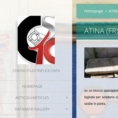
Homepage
>
ATINA
ATINA (FR
CENTRO STUDI TRIPLICE CINTA
HOMEPAGE
su un blocco appoggiat
ARTICOLI/ARTICLES
tagliata per adattarla 
sedile in pietra.
DATABASE/GALLERY