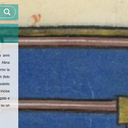
a anni
 Atina
erso la
i (foto
odello
 incisa
egata e
o su un