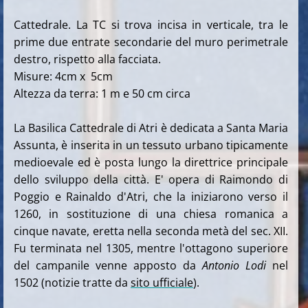
Cattedrale. La TC si trova incisa in verticale, tra le
prime due entrate secondarie del muro perimetrale
destro, rispetto alla facciata.
Misure: 4cm x 5cm
Altezza da terra: 1 m e 50 cm circa
La Basilica Cattedrale di Atri
è
dedicata a Santa Maria
Assunta, è inserita in un tessuto urbano tipicamente
medioevale ed è posta lungo la direttrice principale
dello sviluppo della città. E' opera di Raimondo di
Poggio e Rainaldo d'Atri, che la iniziarono verso il
1260, in sostituzione di una chiesa romanica a
cinque navate, eretta nella seconda metà del sec. XII.
Fu terminata nel 1305, mentre l'ottagono superiore
del campanile venne apposto da
Antonio Lodi
nel
1502 (notizie tratte da
sito ufficiale
).