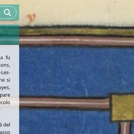
a fu
sons,
-Les-
he si
oyes,
 pare
ecolo
à del
masso