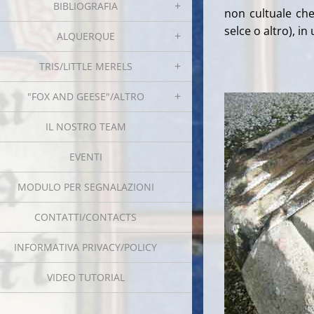
BIBLIOGRAFIA
non cultuale che
selce o altro), i
ALQUERQUE
TRIS/LITTLE MERELS
"FOX AND GEESE"/ALTRO
IL NOSTRO TEAM
EVENTI
MODULO PER SEGNALAZIONI
CONTATTI/CONTACTS
INFORMATIVA PRIVACY/POLICY
VIDEO TUTORIAL