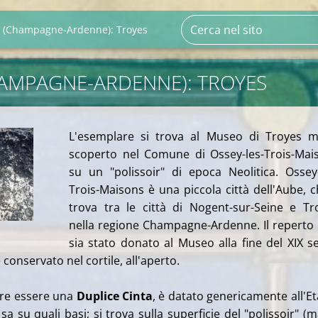
 (Champagne-Ardenne): Troyes
AMPAGNE-ARDENNE): TROYES
L'esemplare si trova al Museo di Troyes m
scoperto nel Comune di Ossey-les-Trois-Mai
su un "polissoir" di epoca Neolitica. Ossey
Trois-Maisons è una piccola città dell'Aube, c
trova tra le città di Nogent-sur-Seine e Tr
nella regione Champagne-Ardenne. Il reperto
sia stato donato al Museo alla fine del XIX s
conservato nel cortile, all'aperto.
pare essere una
Duplice Cinta
, è datato genericamente all'Et
a su quali basi; si trova sulla superficie del "polissoir" (