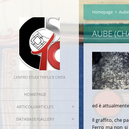
Homepage
>
Aube
AUBE (CH
CENTRO STUDI TRIPLICE CINTA
HOMEPAGE
ed è attualmente 
ARTICOLI/ARTICLES
DATABASE/GALLERY
Il graffito, che 
Ferro ma non si s