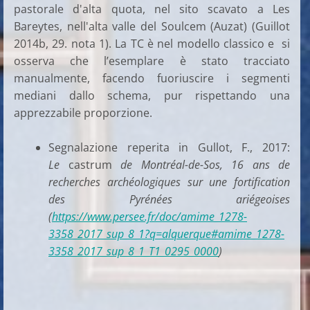
pastorale d'alta quota, nel sito scavato a Les
Bareytes, nell'alta valle del Soulcem (Auzat) (Guillot
2014b, 29. nota 1). La TC è nel modello classico e si
osserva che l’esemplare è stato tracciato
manualmente, facendo fuoriuscire i segmenti
mediani dallo schema, pur rispettando una
apprezzabile proporzione.
Segnalazione reperita in Gullot, F., 2017:
Le
castrum
de Montréal-de-Sos, 16 ans de
recherches archéologiques sur une fortification
des Pyrénées ariégeoises
(
https://www.persee.fr/doc/amime_1278-
3358_2017_sup_8_1?q=alquerque#amime_1278-
3358_2017_sup_8_1_T1_0295_0000
)