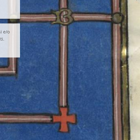
i e/o
ti.