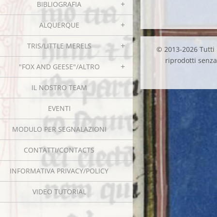
BIBLIOGRAFIA
ALQUERQUE
TRIS/LITTLE MERELS
© 2013-2026 Tutti i
riprodotti senza 
"FOX AND GEESE"/ALTRO
IL NOSTRO TEAM
EVENTI
MODULO PER SEGNALAZIONI
CONTATTI/CONTACTS
INFORMATIVA PRIVACY/POLICY
VIDEO TUTORIAL