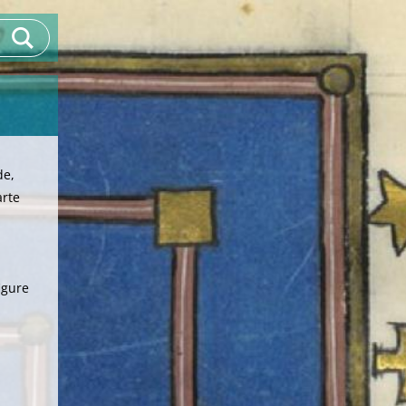
de,
arte
igure