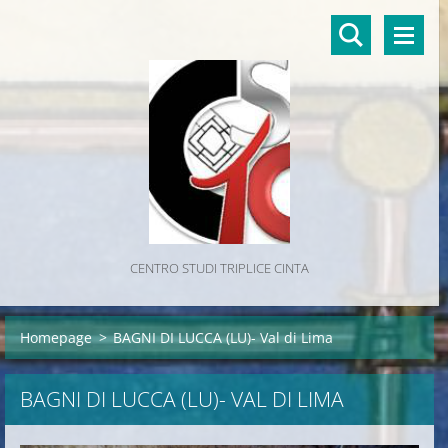
CENTRO STUDI TRIPLICE CINTA
Homepage
>
BAGNI DI LUCCA (LU)- Val di Lima
BAGNI DI LUCCA (LU)- VAL DI LIMA