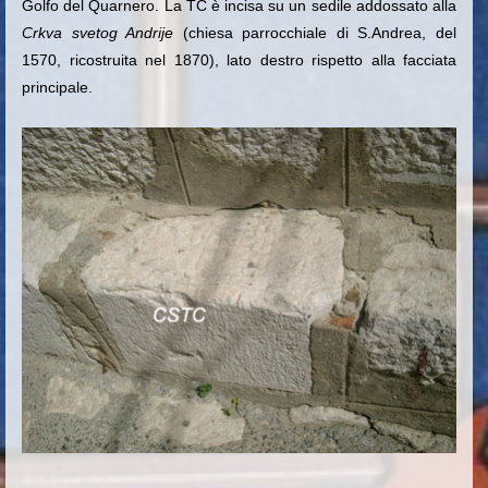
Golfo del Quarnero. La TC è incisa s
u un sedile addossato alla
Crkva svetog Andrije
(chiesa parrocchiale di S.Andrea, del
1570, ricostruita nel 1870), lato destro rispetto alla facciata
principale.