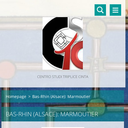
CENTRO STUDI TRIPLICE CINTA
Homepage
>
Bas-Rhin (Alsace): Marmoutier
BAS-RHIN (ALSACE): MARMOUTIER