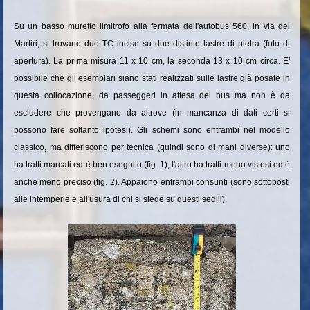
Su un basso muretto limitrofo alla fermata dell'autobus 560, in via dei
Martiri, si trovano due TC incise su due distinte lastre di pietra (foto di
apertura). La prima misura 11 x 10 cm, la seconda 13 x 10 cm circa. E'
possibile che gli esemplari siano stati realizzati sulle lastre già posate in
questa collocazione, da passeggeri in attesa del bus ma non è da
escludere che provengano da altrove (in mancanza di dati certi si
possono fare soltanto ipotesi). Gli schemi sono entrambi nel modello
classico, ma differiscono per tecnica (quindi sono di mani diverse): uno
ha tratti marcati ed è ben eseguito (fig. 1); l'altro ha tratti meno vistosi ed è
anche meno preciso (fig. 2). Appaiono entrambi consunti (sono sottoposti
alle intemperie e all'usura di chi si siede su questi sedili).