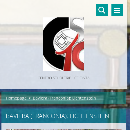
CENTRO STUDI TRIPLICE CINTA
Homepage
>
Baviera (Franconia): Lichtenstein
BAVIERA (FRANCONIA): LICHTENSTEIN