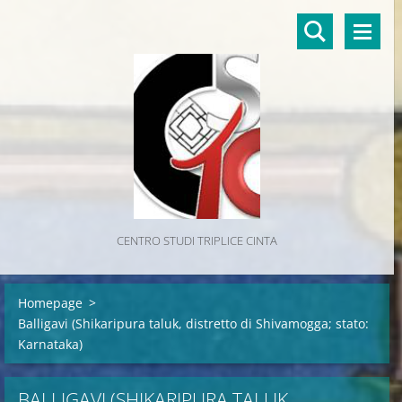
CENTRO STUDI TRIPLICE CINTA
Homepage
>
Balligavi (Shikaripura taluk, distretto di Shivamogga; stato:
Karnataka)
BALLIGAVI (SHIKARIPURA TALUK,