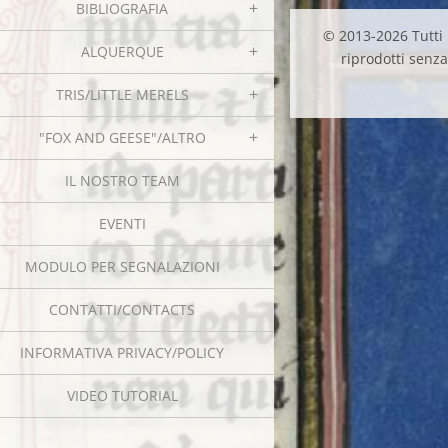
BIBLIOGRAFIA
© 2013-2026 Tutti i
ALQUERQUE
riprodotti senza 
TRIS/LITTLE MERELS
"FOX AND GEESE"/ALTRO
IL NOSTRO TEAM
EVENTI
MODULO PER SEGNALAZIONI
CONTATTI/CONTACTS
INFORMATIVA PRIVACY/POLICY
VIDEO TUTORIAL