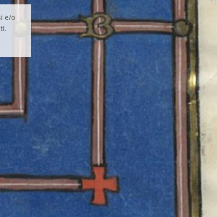
i e/o
ti.