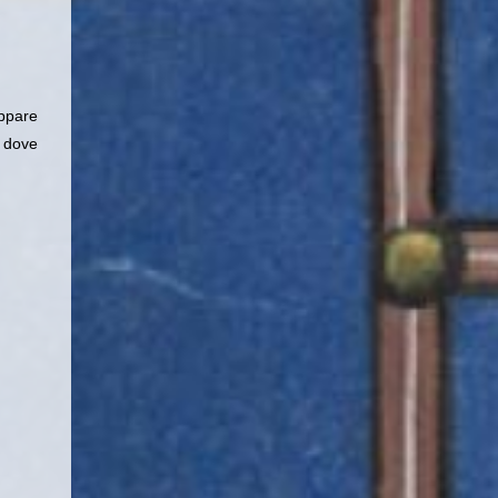
ppare
a dove