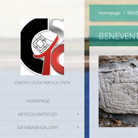
Homepage
>
BEN
BENEVEN
CENTRO STUDI TRIPLICE CINTA
HOMEPAGE
ARTICOLI/ARTICLES
DATABASE/GALLERY