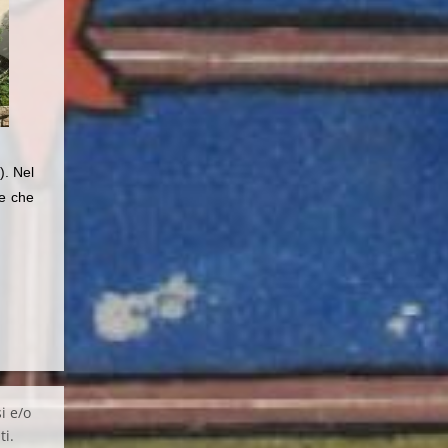
). Nel
re che
i e/o
ti.