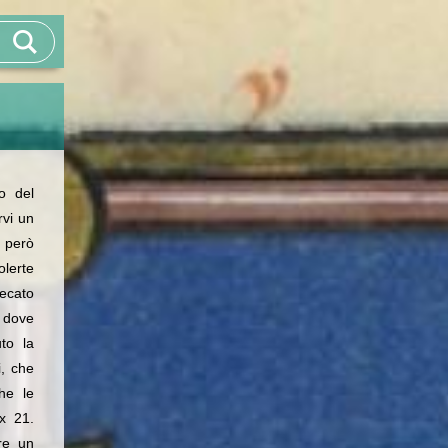
o del
vi un
 però
lerte
ecato
 dove
to la
i, che
he le
 x 21.
rre un