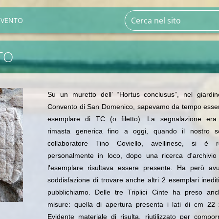
EVENTO
TO
Su un muretto dell’ “Hortus conclusus”, nel giardin
Convento di San Domenico, sapevamo da tempo esser
esemplare di TC (o filetto). La segnalazione era
rimasta generica fino a oggi, quando il nostro so
collaboratore Tino Coviello, avellinese, si è r
personalmente in loco, dopo una ricerca d'archivio
l'esemplare risultava essere presente. Ha però avu
soddisfazione di trovare anche altri 2 esemplari inedit
pubblichiamo. Delle tre Triplici Cinte ha preso anc
misure: quella di apertura presenta i lati di cm 22
Evidente materiale di risulta, riutilizzato per compo