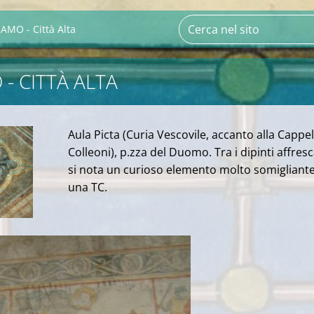
AMO - Città Alta
- CITTÀ ALTA
Aula Picta (Curia Vescovile, accanto alla Cappel
Colleoni), p.zza del Duomo. Tra i dipinti affresc
si nota un curioso elemento molto somigliant
una TC.