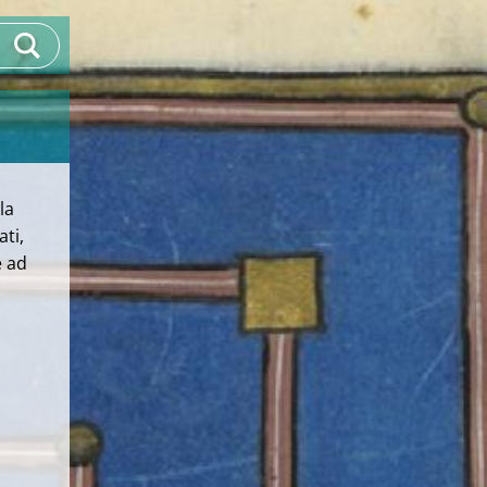
la
ati,
e ad