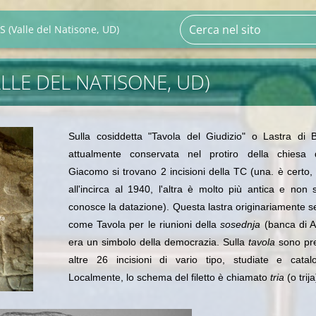
S (Valle del Natisone, UD)
ALLE DEL NATISONE, UD)
Sulla cosiddetta "Tavola del Giudizio" o Lastra di B
attualmente conservata nel protiro della chiesa 
Giacomo si trovano 2 incisioni della TC (una. è certo, 
all'incirca al 1940, l'altra è molto più antica e non
conosce la datazione). Questa lastra originariamente s
come Tavola per le riunioni della
sosednja
(banca di A
era un simbolo della democrazia. Sulla
tavola
sono pr
a
ltre 26 incisioni di vario tipo, studiate e catalo
Localmente, lo schema del filetto è chiamato
tria
(o trija