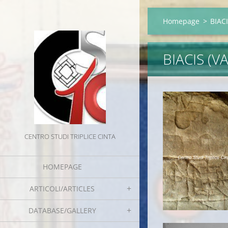
Homepage
>
BIACI
BIACIS (V
CENTRO STUDI TRIPLICE CINTA
HOMEPAGE
ARTICOLI/ARTICLES
DATABASE/GALLERY