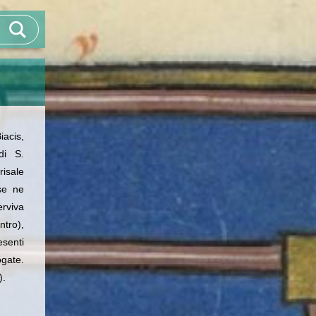
iacis,
di S.
risale
 se ne
erviva
ntro),
esenti
gate.
).