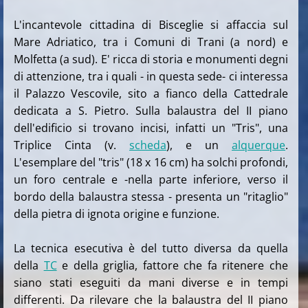
L'incantevole cittadina di Bisceglie si affaccia sul
Mare Adriatico, tra i Comuni di Trani (a nord) e
Molfetta (a sud). E' ricca di storia e monumenti degni
di attenzione, tra i quali - in questa sede- ci interessa
il Palazzo Vescovile,
sito a fianco della Cattedrale
dedicata a S. Pietro
.
Sulla balaustra del II piano
dell'edificio si trovano incisi, infatti un "Tris", una
Triplice Cinta (v.
scheda
), e un
alquerque
.
L'esemplare del "tris" (18 x 16 cm) ha solchi profondi,
un foro centrale e -nella parte inferiore, verso il
bordo della balaustra stessa -
presenta un "ritaglio"
della pietra di ignota origine e funzione.
La tecnica esecutiva è del tutto diversa da quella
della
TC
e della griglia, fattore che fa ritenere che
siano stati eseguiti da mani diverse e in tempi
differenti. Da rilevare che la balaustra del II piano